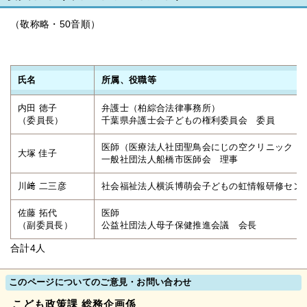
（敬称略・50音順）
氏名
所属、役職等
内田 徳子
弁護士（柏綜合法律事務所）
（委員長）
千葉県弁護士会子どもの権利委員会 委員
医師（医療法人社団聖鳥会にじの空クリニック 
大塚 佳子
一般社団法人船橋市医師会 理事
川﨑 二三彦
社会福祉法人横浜博萌会子どもの虹情報研修セン
佐藤 拓代
医師
（副委員長）
公益社団法人母子保健推進会議 会長
合計4人
このページについてのご意見・お問い合わせ
こども政策課 総務企画係