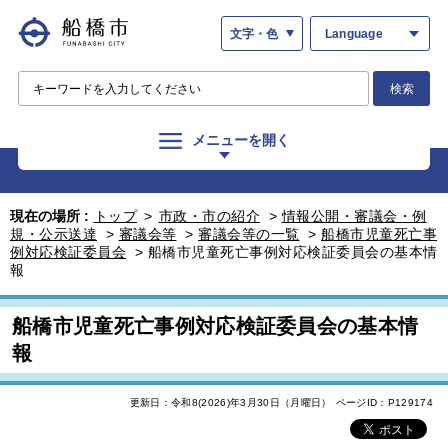
文字・色
Language
検索
メニューを開く
現在の場所 :
トップ
>
市政・市の紹介
>
情報公開・審議会・例
規・公示送達
>
審議会等
>
審議会等の一覧
>
船橋市児童死亡事
例対応検証委員会
>
船橋市児童死亡事例対応検証委員会の基本情
報
船橋市児童死亡事例対応検証委員会の基本情
報
更新日：令和8(2026)年3月30日（月曜日）
ページID：P129174