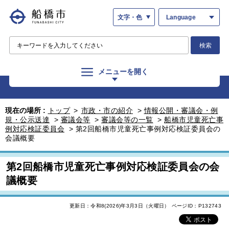
文字・色
Language
検索
メニューを開く
現在の場所 :
トップ
>
市政・市の紹介
>
情報公開・審議会・例
規・公示送達
>
審議会等
>
審議会等の一覧
>
船橋市児童死亡事
例対応検証委員会
>
第2回船橋市児童死亡事例対応検証委員会の
会議概要
第2回船橋市児童死亡事例対応検証委員会の会
議概要
更新日：令和8(2026)年3月3日（火曜日）
ページID：P132743