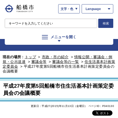
文字・色
Language
検索
メニューを開く
現在の場所 :
トップ
>
市政・市の紹介
>
情報公開・審議会・例
規・公示送達
>
審議会等
>
審議会等の一覧
>
住生活基本計画策
定委員会
>
平成27年度第5回船橋市住生活基本計画策定委員会の
会議概要
平成27年度第5回船橋市住生活基本計画策定委
員会の会議概要
更新日：平成27(2015)年11月13日（金曜日）
ページID：P040130