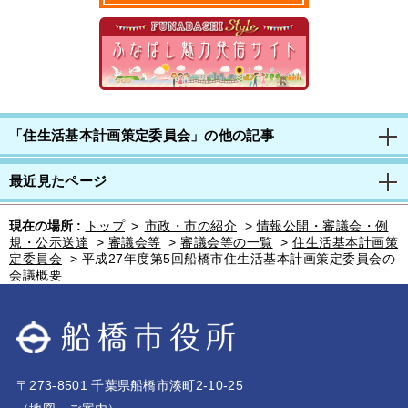
「住生活基本計画策定委員会」の他の記事
最近見たページ
現在の場所 :
トップ
>
市政・市の紹介
>
情報公開・審議会・例
規・公示送達
>
審議会等
>
審議会等の一覧
>
住生活基本計画策
定委員会
>
平成27年度第5回船橋市住生活基本計画策定委員会の
会議概要
〒273-8501 千葉県船橋市湊町2-10-25