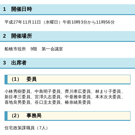
1 開催日時
平成27年11月11日（水曜日）午前10時3分から11時56分
2 開催場所
船橋市役所 9階 第一会議室
3 出席者
（1） 委員
小林秀樹委員、中島明子委員、齊川孝広委員、林まり子委員、
新目孝三委員、宮澤久志委員、中䑓雅幸委員、本木次夫委員、
喜地良男委員、谷口圭太委員、椿奈緒美委員
（2） 事務局
住宅政策課職員（7人）