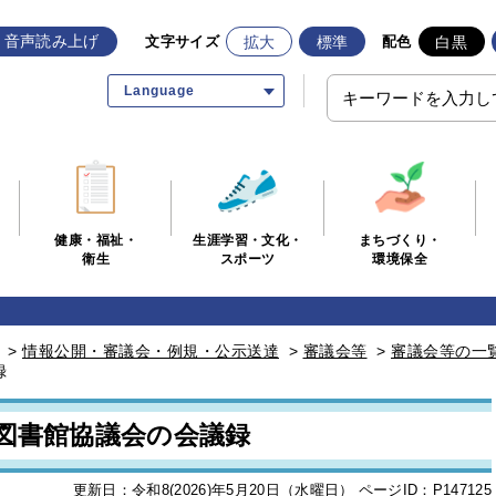
音声読み上げ
拡大
標準
白黒
文字サイズ
配色
Language
生涯学習・文化・
まちづくり・
健康・福祉・
スポーツ
環境保全
衛生
>
情報公開・審議会・例規・公示送達
>
審議会等
>
審議会等の一
録
市図書館協議会の会議録
更新日：令和8(2026)年5月20日（水曜日）
ページID：P147125