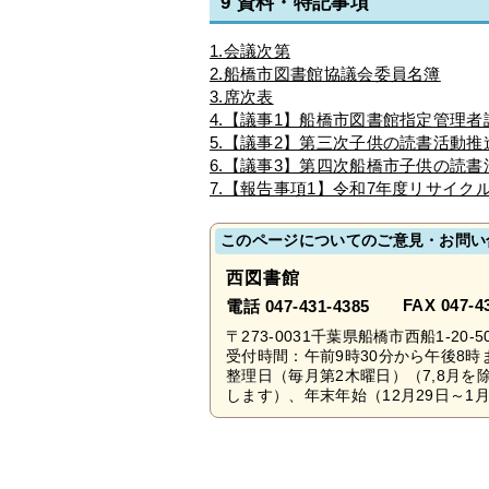
9 資料・特記事項
1.会議次第
2.船橋市図書館協議会委員名簿
3.席次表
4.【議事1】船橋市図書館指定管理
5.【議事2】第三次子供の読書活動
6.【議事3】第四次船橋市子供の読
7.【報告事項1】令和7年度リサイク
このページについてのご意見・お問い
西図書館
FAX 047-4
電話 047-431-4385
〒273-0031千葉県船橋市西船1-20-5
受付時間：午前9時30分から午後8
整理日（毎月第2木曜日）（7,8月
します）、年末年始（12月29日～1月