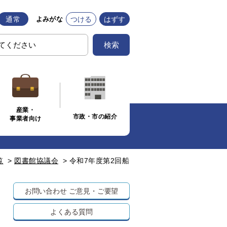
通常
つける
はずす
よみがな
検索
産業・
市政・市の紹介
事業者向け
覧
>
図書館協議会
>
令和7年度第2回船
お問い合わせ
ご意見・ご要望
よくある質問