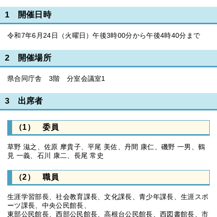
1 開催日時
令和7年6月24日（火曜日）午後3時00分から午後4時40分まで
2 開催場所
県合同庁舎 3階 分室会議室1
3 出席者
（1） 委員
草野 滋之、佐原 摩貴子、平尾 美佐、丹間 康仁、磯野 一男、鶴
見 一義、石川 康二、長尾 常史
（2） 職員
生涯学習部長、社会教育課長、文化課長、青少年課長、生涯スポ
ーツ課長、中央公民館長、
東部公民館長、西部公民館長、高根台公民館長、西図書館長、市