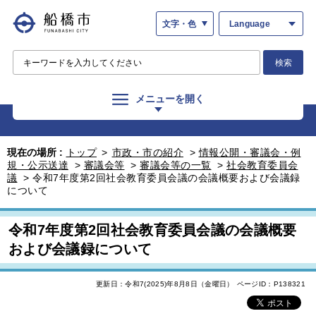
文字・色
Language
検索
メニューを開く
現在の場所 :
トップ
>
市政・市の紹介
>
情報公開・審議会・例
規・公示送達
>
審議会等
>
審議会等の一覧
>
社会教育委員会
議
>
令和7年度第2回社会教育委員会議の会議概要および会議録
について
令和7年度第2回社会教育委員会議の会議概要
および会議録について
更新日：令和7(2025)年8月8日（金曜日）
ページID：P138321