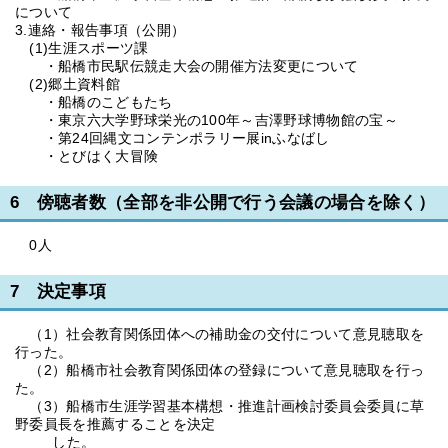
について
3.連絡・報告事項（公開）
(1)生涯スポーツ課
・船橋市民駅伝競走大会の開催方法変更について
(2)郷土資料館
・船橋のこどもたち
・東京六大学野球栄光の100年～吉澤野球博物館の宝～
・第24回縄文コンテンポラリー展inふなばし
・とびはく大冒険
6 傍聴者数（全部を非公開で行う会議の場合を除く）
0人
7 決定事項
（1）社会教育関係団体への補助金の交付について意見聴取を
行った。
（2）船橋市社会教育関係団体の登録について意見聴取を行っ
た。
（3）船橋市生涯学習基本構想・推進計画検討委員会委員に草
野委員長を推薦することを決定
した。