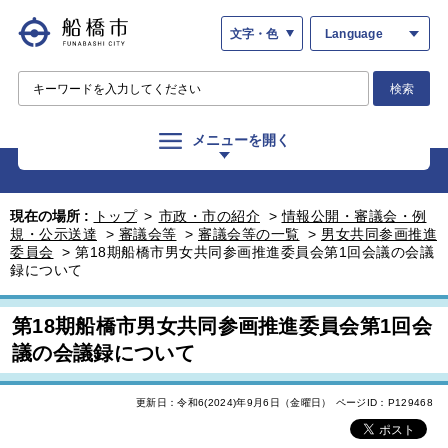
文字・色
Language
検索
メニューを開く
現在の場所 :
トップ
>
市政・市の紹介
>
情報公開・審議会・例
規・公示送達
>
審議会等
>
審議会等の一覧
>
男女共同参画推進
委員会
>
第18期船橋市男女共同参画推進委員会第1回会議の会議
録について
第18期船橋市男女共同参画推進委員会第1回会
議の会議録について
更新日：令和6(2024)年9月6日（金曜日）
ページID：P129468