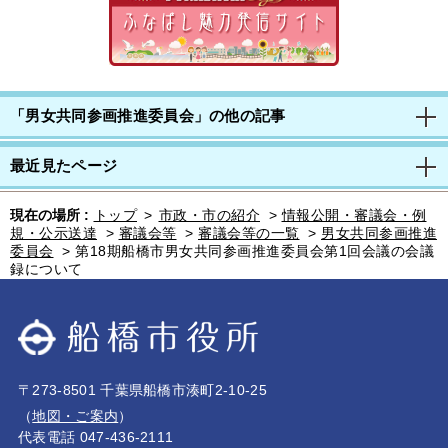
「男女共同参画推進委員会」の他の記事
最近見たページ
現在の場所 :
トップ
>
市政・市の紹介
>
情報公開・審議会・例
規・公示送達
>
審議会等
>
審議会等の一覧
>
男女共同参画推進
委員会
>
第18期船橋市男女共同参画推進委員会第1回会議の会議
録について
〒273-8501 千葉県船橋市湊町2-10-25
（
地図・ご案内
）
代表電話 047-436-2111