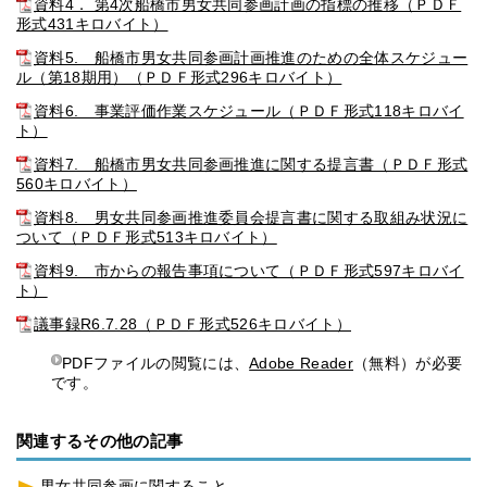
資料4． 第4次船橋市男女共同参画計画の指標の推移（ＰＤＦ
形式431キロバイト）
資料5. 船橋市男女共同参画計画推進のための全体スケジュー
ル（第18期用）（ＰＤＦ形式296キロバイト）
資料6. 事業評価作業スケジュール（ＰＤＦ形式118キロバイ
ト）
資料7. 船橋市男女共同参画推進に関する提言書（ＰＤＦ形式
560キロバイト）
資料8. 男女共同参画推進委員会提言書に関する取組み状況に
ついて（ＰＤＦ形式513キロバイト）
資料9. 市からの報告事項について（ＰＤＦ形式597キロバイ
ト）
議事録R6.7.28（ＰＤＦ形式526キロバイト）
PDFファイルの閲覧には、
Adobe Reader
（無料）が必要
です。
関連するその他の記事
男女共同参画に関すること