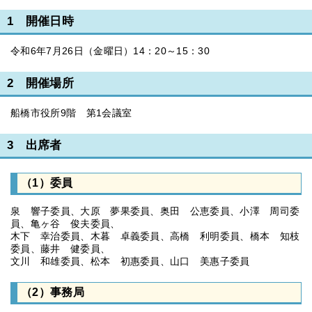
1 開催日時
令和6年7月26日（金曜日）14：20～15：30
2 開催場所
船橋市役所9階 第1会議室
3 出席者
（1）委員
泉 響子委員、大原 夢果委員、奥田 公恵委員、小澤 周司委
員、亀ヶ谷 俊夫委員、
木下 幸治委員、木暮 卓義委員、高橋 利明委員、橋本 知枝
委員、藤井 健委員、
文川 和雄委員、松本 初惠委員、山口 美惠子委員
（2）事務局