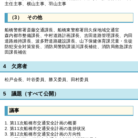
主任主事、横山主事、羽山主事
（3） その他
船橋警察署斎藤交通課長、船橋東警察署田久保地域交通官
森内都市整備課長、中村道路計画課長、吉田道路管理課長、内田
道路維持課長、波多野道路建設課長、山下保健体育課児童・生徒
防犯安全対策室長、消防局警防課湯川課長補佐、消防局救急課吉
田課長補佐
4 欠席者
松戸会長、叶谷委員、勝又委員、田村委員
5 議題（すべて公開）
議事
1. 第11次船橋市交通安全計画の概要
2. 第11次船橋市交通安全計画の進捗状況
3. 第12次船橋市交通安全計画の方向性