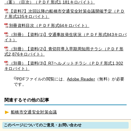
（案）（目次）（ＰＤＦ形式1,181キロバイト）
【資料7】次回以降の船橋市交通安全対策会議開催予定（ＰＤ
Ｆ形式135キロバイト）
別冊資料目次（ＰＤＦ形式64キロバイト）
（別冊）【資料(1)】交通事故発生状況（ＰＤＦ形式843キロバ
イト）
（別冊）【資料(2)】青切符導入早期周知用チラシ（ＰＤＦ形
式2,876キロバイト）
（別冊）【資料(3)】R7ヘルメットチラシ（ＰＤＦ形式1,302
キロバイト）
PDFファイルの閲覧には、
Adobe Reader
（無料）が必要
です。
関連するその他の記事
船橋市交通安全対策会議
このページについてのご意見・お問い合わせ