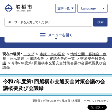
文字・色
Language
検索
メニューを開く
現在の場所 :
トップ
>
市政・市の紹介
>
情報公開・審議会・例
規・公示送達
>
審議会等
>
審議会等の一覧
>
交通安全対策会
議
>
令和7年度第1回船橋市交通安全対策会議の会議概要及び会
議録
令和7年度第1回船橋市交通安全対策会議の会
議概要及び会議録
更新日：令和8(2026)年7月23日（木曜日）
ページID：P139549