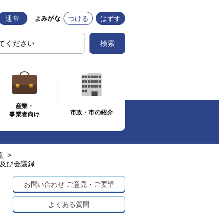
通常
つける
はずす
よみがな
検索
産業・
市政・市の紹介
事業者向け
覧
>
要及び会議録
お問い合わせ
ご意見・ご要望
よくある質問