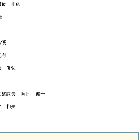
加藤 和彦
隆
智明
寛樹
原 俊弘
調整課長 阿部 健一
井 和夫