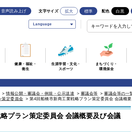
音声読み上げ
拡大
標準
白黒
文字サイズ
配色
Language
生涯学習・文化・
まちづくり・
健康・福祉・
スポーツ
環境保全
衛生
>
情報公開・審議会・例規・公示送達
>
審議会等
>
審議会等の一
ン策定委員会
>
第4回船橋市新商工業戦略プラン策定委員会 会議概
戦略プラン策定委員会 会議概要及び会議