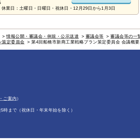
5
休業日：土曜日・日曜日・祝休日・12月29日から1月3日
>
情報公開・審議会・例規・公示送達
>
審議会等
>
審議会等の一
ン策定委員会
>
第4回船橋市新商工業戦略プラン策定委員会 会議概
・ご案内
）
後5時まで（祝休日・年末年始を除く）