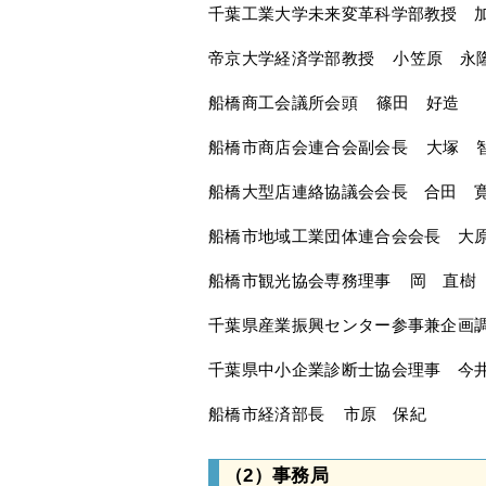
千葉工業大学未来変革科学部教授 
帝京大学経済学部教授 小笠原 永
船橋商工会議所会頭 篠田 好造
船橋市商店会連合会副会長 大塚 
船橋大型店連絡協議会会長 合田 
船橋市地域工業団体連合会会長 大
船橋市観光協会専務理事 岡 直樹
千葉県産業振興センター参事兼企画
千葉県中小企業診断士協会理事 今
船橋市経済部長 市原 保紀
（2）事務局