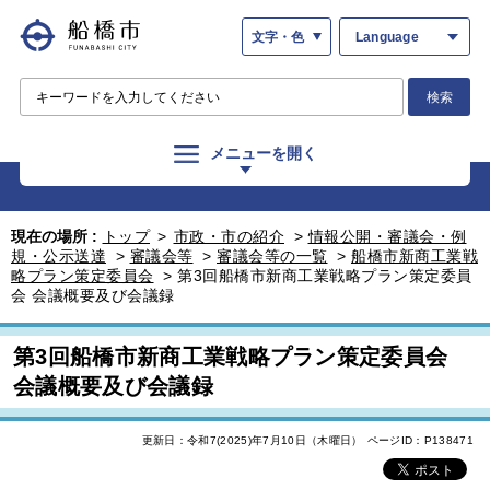
文字・色
Language
検索
メニューを開く
現在の場所 :
トップ
>
市政・市の紹介
>
情報公開・審議会・例
規・公示送達
>
審議会等
>
審議会等の一覧
>
船橋市新商工業戦
略プラン策定委員会
>
第3回船橋市新商工業戦略プラン策定委員
会 会議概要及び会議録
第3回船橋市新商工業戦略プラン策定委員会
会議概要及び会議録
更新日：令和7(2025)年7月10日（木曜日）
ページID：P138471