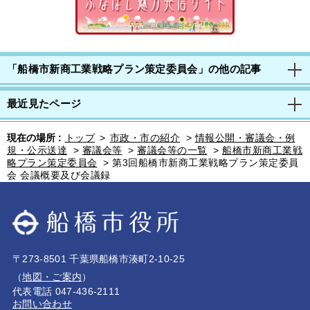
「船橋市新商工業戦略プラン策定委員会」の他の記事
最近見たページ
現在の場所 :
トップ
>
市政・市の紹介
>
情報公開・審議会・例
規・公示送達
>
審議会等
>
審議会等の一覧
>
船橋市新商工業戦
略プラン策定委員会
>
第3回船橋市新商工業戦略プラン策定委員
会 会議概要及び会議録
〒273-8501 千葉県船橋市湊町2-10-25
（
地図・ご案内
）
代表電話 047-436-2111
お問い合わせ