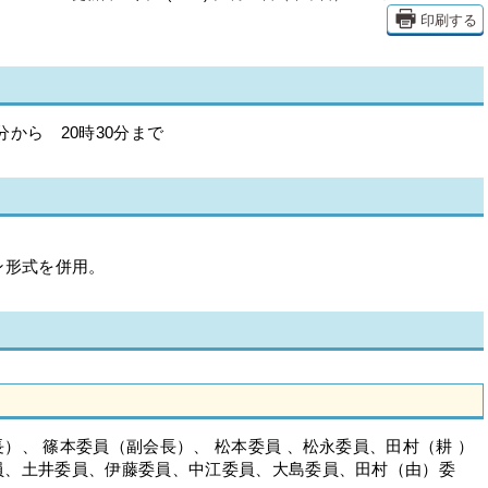
印刷する
分から 20時30分まで
ン形式を併用。
）、 篠本委員（副会長）、 松本委員 、松永委員、田村（耕 ）
員、土井委員、伊藤委員、中江委員、大島委員、田村（由）委