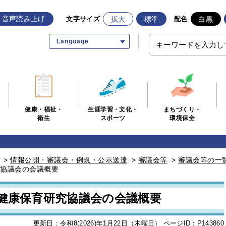
音声読み上げ
拡大
標準
白黒
文字サイズ
配色
Language
生涯学習・文化・
まちづくり・
健康・福祉・
スポーツ
環境保全
衛生
>
情報公開・審議会・例規・公示送達
>
審議会等
>
審議会等の一
究協議会の会議概要
市健康保育研究協議会の会議概要
更新日：令和8(2026)年1月22日（木曜日）
ページID：P143860