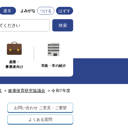
通常
つける
はずす
よみがな
検索
産業・
市政・市の紹介
事業者向け
覧
>
健康保育研究協議会
>
令和7年度
お問い合わせ
ご意見・ご要望
よくある質問