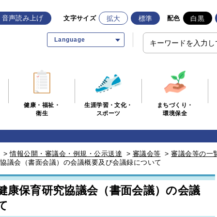
音声読み上げ
拡大
標準
白黒
文字サイズ
配色
Language
生涯学習・文化・
まちづくり・
健康・福祉・
スポーツ
環境保全
衛生
>
情報公開・審議会・例規・公示送達
>
審議会等
>
審議会等の一
究協議会（書面会議）の会議概要及び会議録について
市健康保育研究協議会（書面会議）の会議
て