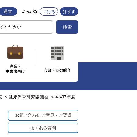
通常
つける
はずす
よみがな
検索
産業・
市政・市の紹介
事業者向け
覧
>
健康保育研究協議会
>
令和7年度
お問い合わせ
ご意見・ご要望
よくある質問