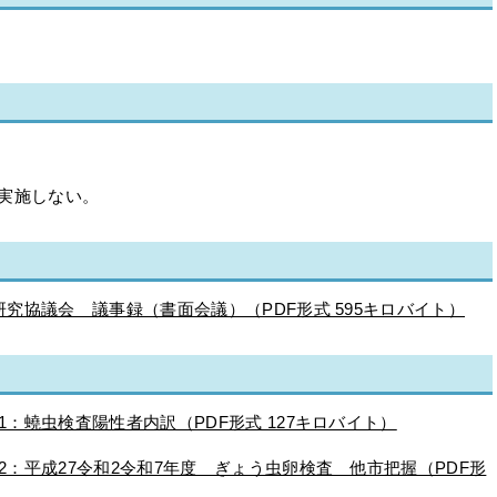
実施しない。
究協議会 議事録（書面会議）（PDF形式 595キロバイト）
：蟯虫検査陽性者内訳（PDF形式 127キロバイト）
2：平成27令和2令和7年度 ぎょう虫卵検査 他市把握（PDF形