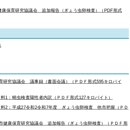
健康保育研究協議会 追加報告（ぎょう虫卵検査）（PDF形式
係
育研究協議会 議事録（書面会議）（ＰＤＦ形式595キロバイ
料1：蟯虫検査陽性者内訳（ＰＤＦ形式127キロバイト）
料2：平成27令和2令和7年度 ぎょう虫卵検査 他市把握（ＰＤ
橋市健康保育研究協議会 追加報告（ぎょう虫卵検査）（ＰＤＦ形