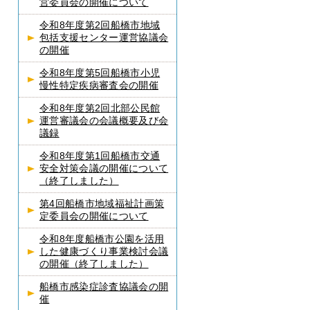
営委員会の開催について
令和8年度第2回船橋市地域
包括支援センター運営協議会
の開催
令和8年度第5回船橋市小児
慢性特定疾病審査会の開催
令和8年度第2回北部公民館
運営審議会の会議概要及び会
議録
令和8年度第1回船橋市交通
安全対策会議の開催について
（終了しました）
第4回船橋市地域福祉計画策
定委員会の開催について
令和8年度船橋市公園を活用
した健康づくり事業検討会議
の開催（終了しました）
船橋市感染症診査協議会の開
催