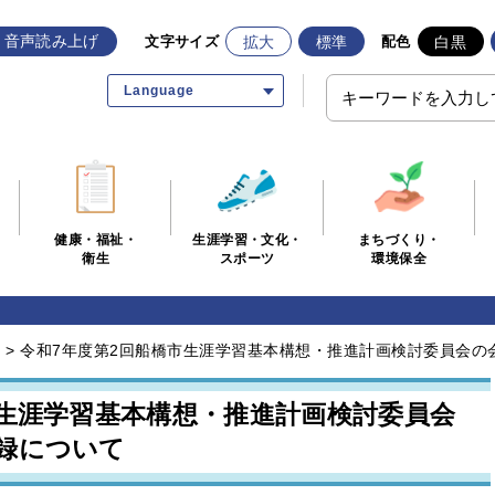
音声読み上げ
拡大
標準
白黒
文字サイズ
配色
Language
生涯学習・文化・
まちづくり・
健康・福祉・
スポーツ
環境保全
衛生
>
令和7年度第2回船橋市生涯学習基本構想・推進計画検討委員会の
市生涯学習基本構想・推進計画検討委員会
録について