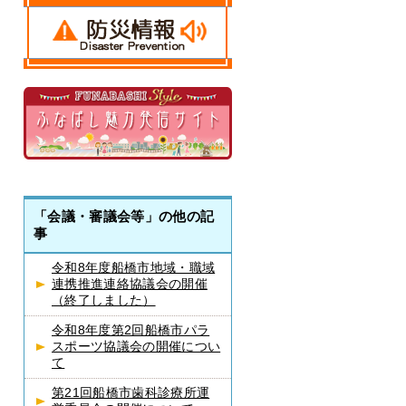
「会議・審議会等」の他の記
事
令和8年度船橋市地域・職域
連携推進連絡協議会の開催
（終了しました）
令和8年度第2回船橋市パラ
スポーツ協議会の開催につい
て
第21回船橋市歯科診療所運