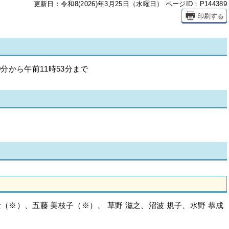
更新日：令和8(2026)年3月25日（水曜日）
ページID：P144389
印刷する
0分から午前11時53分まで
士（※）、五藤 美枝子（※）、 草野 滋之、沼波 規子、水野 恭成