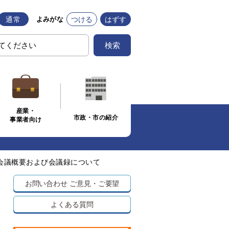
通常
つける
はずす
よみがな
検索
産業・
市政・市の紹介
事業者向け
会議概要および会議録について
お問い合わせ
ご意見・ご要望
よくある質問