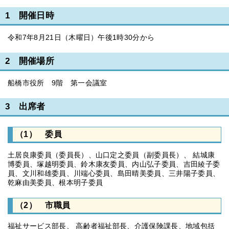
1 開催日時
令和7年8月21日（木曜日）午後1時30分から
2 開催場所
船橋市役所 9階 第一会議室
3 出席者
（1） 委員
土居良康委員（委員長）、山口定之委員（副委員長）、 結城康
博委員、塚越明委員、鈴木康友委員、内山弘子委員、吉田綾子委
員、文川和雄委員、川端心委員、島田晴美委員、三井陽子委員、
乾麻由美委員、根本明子委員
（2） 市職員
福祉サービス部長、 高齢者福祉部長、介護保険課長、地域包括