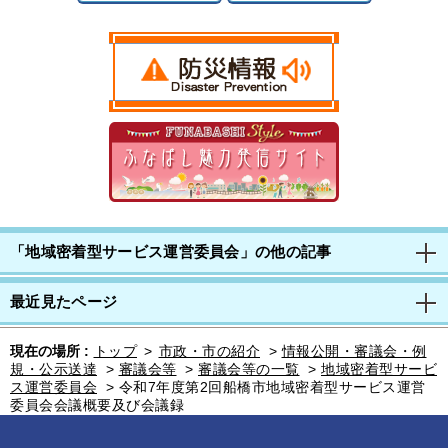
「地域密着型サービス運営委員会」の他の記事
最近見たページ
現在の場所 :
トップ
>
市政・市の紹介
>
情報公開・審議会・例
規・公示送達
>
審議会等
>
審議会等の一覧
>
地域密着型サービ
ス運営委員会
>
令和7年度第2回船橋市地域密着型サービス運営
委員会会議概要及び会議録