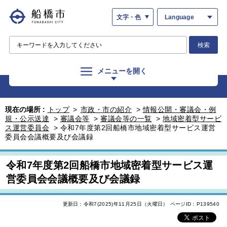
文字・色
Language
検索
メニューを開く
現在の場所 :
トップ
>
市政・市の紹介
>
情報公開・審議会・例
規・公示送達
>
審議会等
>
審議会等の一覧
>
地域密着型サービ
ス運営委員会
>
令和7年度第2回船橋市地域密着型サービス運営
委員会会議概要及び会議録
令和7年度第2回船橋市地域密着型サービス運
営委員会会議概要及び会議録
更新日：令和7(2025)年11月25日（火曜日）
ページID：P139540