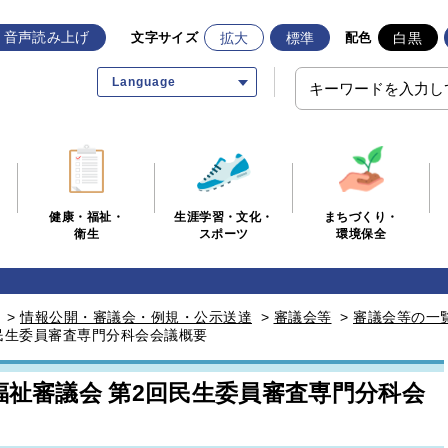
音声読み上げ
拡大
標準
白黒
文字サイズ
配色
Language
生涯学習・文化・
まちづくり・
健康・福祉・
スポーツ
環境保全
衛生
>
情報公開・審議会・例規・公示送達
>
審議会等
>
審議会等の一
民生委員審査専門分科会会議概要
福祉審議会 第2回民生委員審査専門分科会