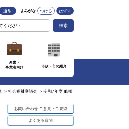
通常
つける
はずす
よみがな
検索
産業・
市政・市の紹介
事業者向け
覧
>
社会福祉審議会
>
令和7年度 船橋
お問い合わせ
ご意見・ご要望
よくある質問