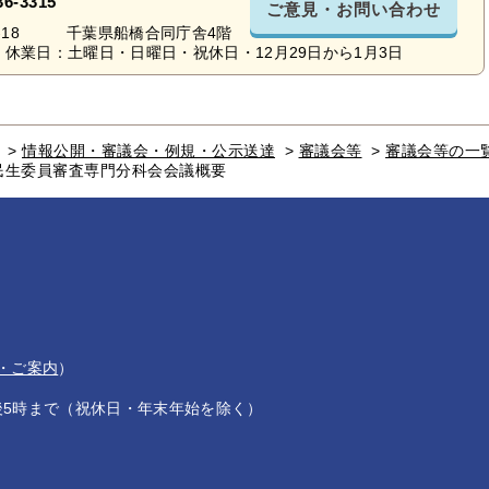
36-3315
ご意見・お問い合わせ
-10-18 千葉県船橋合同庁舎4階
休業日：土曜日・日曜日・祝休日・12月29日から1月3日
>
情報公開・審議会・例規・公示送達
>
審議会等
>
審議会等の一
民生委員審査専門分科会会議概要
・ご案内
）
後5時まで（祝休日・年末年始を除く）