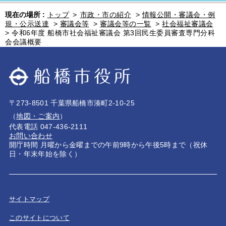
現在の場所 :
トップ
>
市政・市の紹介
>
情報公開・審議会・例
規・公示送達
>
審議会等
>
審議会等の一覧
>
社会福祉審議会
>
令和6年度 船橋市社会福祉審議会 第3回民生委員審査専門分科
会会議概要
〒273-8501 千葉県船橋市湊町2-10-25
（
地図・ご案内
）
代表電話 047-436-2111
お問い合わせ
開庁時間 月曜から金曜までの午前9時から午後5時まで（祝休
日・年末年始を除く）
サイトマップ
このサイトについて