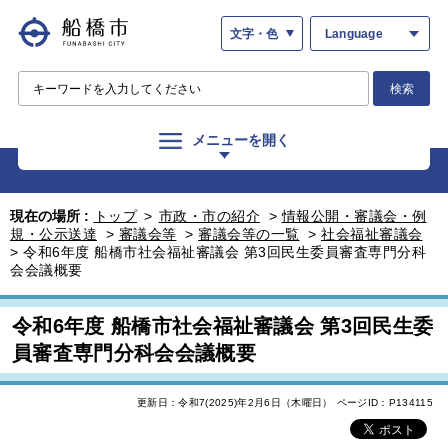
文字・色
Language
検索
メニューを開く
現在の場所 :
トップ
>
市政・市の紹介
>
情報公開・審議会・例
規・公示送達
>
審議会等
>
審議会等の一覧
>
社会福祉審議会
>
令和6年度 船橋市社会福祉審議会 第3回民生委員審査専門分科
会会議概要
令和6年度 船橋市社会福祉審議会 第3回民生委
員審査専門分科会会議概要
更新日：令和7(2025)年2月6日（木曜日）
ページID：P134115