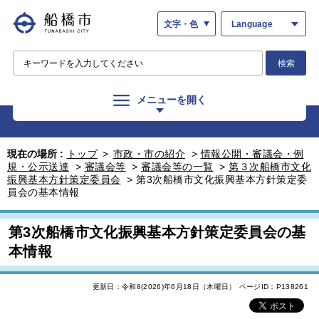
文字・色
Language
検索
メニューを開く
現在の場所 :
トップ
>
市政・市の紹介
>
情報公開・審議会・例
規・公示送達
>
審議会等
>
審議会等の一覧
>
第３次船橋市文化
振興基本方針策定委員会
>
第3次船橋市文化振興基本方針策定委
員会の基本情報
第3次船橋市文化振興基本方針策定委員会の基
本情報
更新日：令和8(2026)年6月18日（木曜日）
ページID：P138261