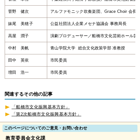
菅野 健次
アルファモニック吹奏楽団、Grace Choir 会長
妹尾 美穂子
公益社団法人企業メセナ協議会 事務局長
高屋 潤子
演劇プロデューサー／船橋市文化芸術ホール芸
中村 美帆
青山学院大学 総合文化政策学部 准教授
田中 英依
市民委員
増田 浩一
市民委員
関連するその他の記事
「船橋市文化振興基本方針」
「第2次船橋市文化振興基本方針」
このページについてのご意見・お問い合わせ
教育委員会文化課