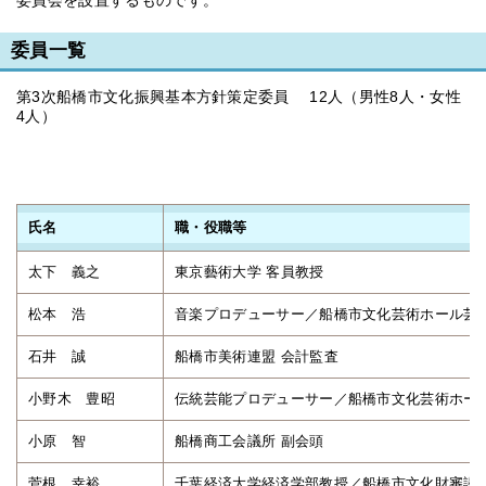
委員会を設置するものです。
委員一覧
第3次船橋市文化振興基本方針策定委員 12人（男性8人・女性
4人）
氏名
職・役職等
太下 義之
東京藝術大学 客員教授
松本 浩
音楽プロデューサー／船橋市文化芸術ホール芸
石井 誠
船橋市美術連盟 会計監査
小野木 豊昭
伝統芸能プロデューサー／船橋市文化芸術ホー
小原 智
船橋商工会議所 副会頭
菅根 幸裕
千葉経済大学経済学部教授／船橋市文化財審議