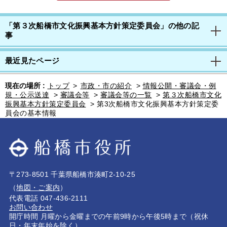
「第３次船橋市文化振興基本方針策定委員会」の他の記
事
最近見たページ
現在の場所 :
トップ
>
市政・市の紹介
>
情報公開・審議会・例
規・公示送達
>
審議会等
>
審議会等の一覧
>
第３次船橋市文化
振興基本方針策定委員会
>
第3次船橋市文化振興基本方針策定委
員会の基本情報
〒273-8501 千葉県船橋市湊町2-10-25
（
地図・ご案内
）
代表電話 047-436-2111
お問い合わせ
開庁時間 月曜から金曜までの午前9時から午後5時まで（祝休
日・年末年始を除く）