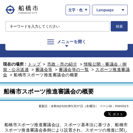
文字・色
Language
検索
メニューを開く
現在の場所 :
トップ
>
市政・市の紹介
>
情報公開・審議会・例
規・公示送達
>
審議会等
>
審議会等の一覧
>
スポーツ推進審議
会
>
船橋市スポーツ推進審議会の概要
船橋市スポーツ推進審議会の概要
更新日：令和8(2026)年5月27日（水曜日）
ページID：P000315
船橋市スポーツ推進審議会は、スポーツ基本法に基づき、船橋市
スポーツ推進審議会条例により設置され、スポーツの推進に関し