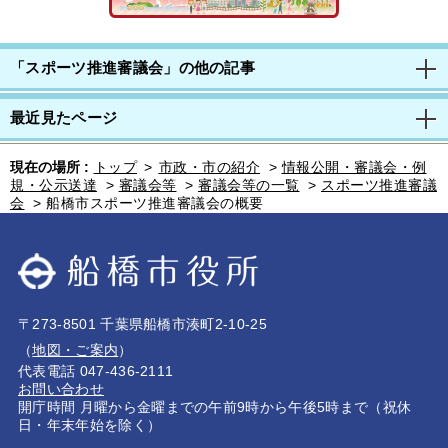
「スポーツ推進審議会」の他の記事
最近見たページ
現在の場所 :
トップ
>
市政・市の紹介
>
情報公開・審議会・例
規・公示送達
>
審議会等
>
審議会等の一覧
>
スポーツ推進審議
会
>
船橋市スポーツ推進審議会の概要
〒273-8501 千葉県船橋市湊町2-10-25
（
地図・ご案内
）
代表電話 047-436-2111
お問い合わせ
開庁時間 月曜から金曜までの午前9時から午後5時まで（祝休
日・年末年始を除く）