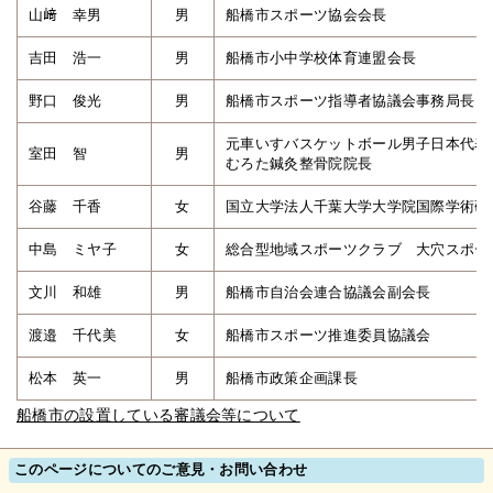
山﨑 幸男
男
船橋市スポーツ協会会長
吉田 浩一
男
船橋市小中学校体育連盟会長
野口 俊光
男
船橋市スポーツ指導者協議会事務局長
元車いすバスケットボール男子日本代表
室田 智
男
むろた鍼灸整骨院院長
谷藤 千香
女
国立大学法人千葉大学大学院国際学術研
中島 ミヤ子
女
総合型地域スポーツクラブ 大穴スポー
文川 和雄
男
船橋市自治会連合協議会副会長
渡邉 千代美
女
船橋市スポーツ推進委員協議会
松本 英一
男
船橋市政策企画課長
船橋市の設置している審議会等について
このページについてのご意見・お問い合わせ