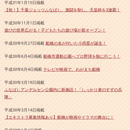
平成31年1月15日掲載
【祝！】千葉ジェッツふなばし、激闘を制し、天皇杯を3連覇！
平成30年11月1日掲載
遊びの世界広がる！子どもたちの遊び場が新オープン！
平成30年9月27日掲載
船橋の名が付いた小惑星が誕生！
平成30年6月4日掲載
船橋市運動公園へプロ野球を観に行こう！
平成30年6月4日掲載
テレビや映画で、わがまち船橋
平成30年3月19日掲載
ふなばしアンデルセン公園内に新施設！「しっかり者のすずの兵
隊」
平成30年3月14日掲載
【エキストラ募集情報あり】船橋が映画やドラマの舞台に！