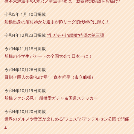
橋本大輝選手×久米乃ノ華選手×市長 新春特別対談をお届け♪
令和5年 1月 10日掲載
船橋出身の濱村ゆかり選手がJDリーグ初代MVPに輝く！
令和4年12月23日掲載
“街ガチャin船橋”待望の第三弾
令和4年11月18日掲載
船橋の小学生がカートの全国大会で日本一に！
令和4年10月26日掲載
目指せ巨人の栄光の“星” 森本哲星（市立船橋）
令和4年10月19日掲載
船橋ファン必見！ 船橋愛ガチャ＆国道ステッカー
令和4年10月20日掲載
世界のグルメや音楽が楽しめる“フェス”がアンデルセン公園で開催
♪