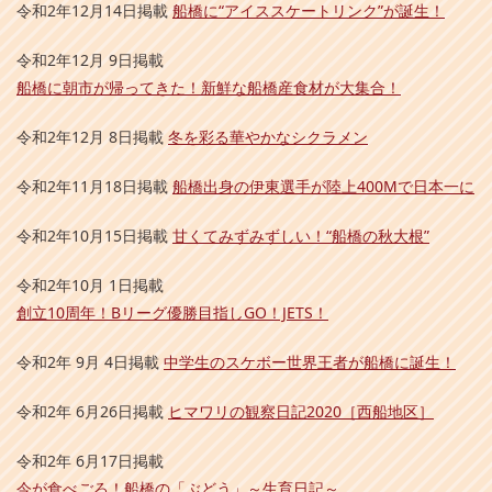
令和2年12月14日掲載
船橋に“アイススケートリンク”が誕生！
令和2年12月 9日掲載
船橋に朝市が帰ってきた！新鮮な船橋産食材が大集合！
令和2年12月 8日掲載
冬を彩る華やかなシクラメン
令和2年11月18日掲載
船橋出身の伊東選手が陸上400Mで日本一に
令和2年10月15日掲載
甘くてみずみずしい！“船橋の秋大根”
令和2年10月 1日掲載
創立10周年！Bリーグ優勝目指しGO！JETS！
令和2年 9月 4日掲載
中学生のスケボー世界王者が船橋に誕生！
令和2年 6月26日掲載
ヒマワリの観察日記2020［西船地区］
令和2年 6月17日掲載
今が食べごろ！船橋の「ぶどう」～生育日記～