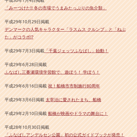
平成30年1月4日掲載
「みーつけた!! 冬の市場でうまみたっぷりの魚介類」
平成29年10月29日掲載
デンマークの人気キャラクター「ラスムス クルンプ」と「ねぶ
た」がコラボ!?
平成29年7月3日掲載
「千葉ジェッツふなばし」始動！
平成29年6月28日掲載
ふなばし三番瀬環境学習館で、遊ぼう！ 学ぼう！
平成29年6月16日掲載
祝！船橋市市制施行80周年
平成29年3月6日掲載
太宰治に愛されたまち、船橋
平成29年2月10日掲載
船橋が映画やドラマの舞台に！
平成28年10月30日掲載
「ふなばしアンデルセン公園」初の公式ガイドブックが発売！