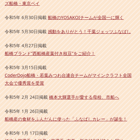
ズ船橋・東京ベイ
令和5年 6月30日掲載
船橋のYOSAKOIチームが全国一に輝く
令和5年 5月30日掲載
感動をありがとう！千葉ジェッツふなばし
令和5年 4月27日掲載
船橋ブランド“西船橋産葉付き枝豆”をご紹介！
令和5年 3月15日掲載
CoderDojo船橋・若葉みつわ台連合チームがマインクラフト全国
大会で優秀賞を受賞
令和5年 2月 24日掲載
橋本大輝選手が愛する母校、市船へ
令和5年 1月 26日掲載
船橋産の食材をふんだんに使った「ふなばしカレー」が誕生！
令和5年 1月 17日掲載