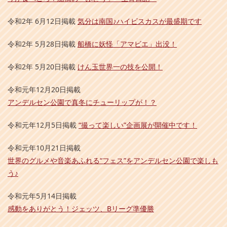
令和2年 6月12日掲載
気分は南国♪ハイビスカスが最盛期です
令和2年 5月28日掲載
船橋に妖怪「アマビエ」出没！
令和2年 5月20日掲載
けん玉世界一の技を公開！
令和元年12月20日掲載
アンデルセン公園で真冬にチューリップが！？
令和元年12月5日掲載
“撮って楽しい”企画展が開催中です！
令和元年10月21日掲載
世界のグルメや音楽あふれる“フェス”をアンデルセン公園で楽しも
う♪
令和元年5月14日掲載
感動をありがとう！ジェッツ、Bリーグ準優勝