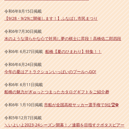
令和6年8月15日掲載
【9/28・9/29に開催します！】ふなばし市民まつり
令和6年7月30日掲載
水のような清らかな心で対局し夢の棋士に昇段！高橋佑二郎四段
令和6年 6月27日掲載
船橋【夏のひまわり】特集！！
令和6年6月24日掲載
今年の夏はアトラクションいっぱいのプールへGO!
令和6年 6月11日掲載
船橋の魅力がぎゅっとつまったカタログギフトをご紹介🎁
令和6年 1月10日掲載
市船が全国高校サッカー選手権で3位🏆⚽
令和5年12月7日掲載
＼いよいよ2023-24シーズン開幕！／連覇を目指すクボタスピアー