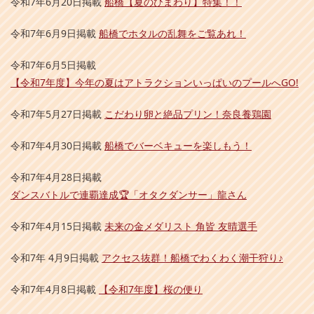
令和7年6月20日掲載
船橋【夏のひまわり】特集！！
令和7年6月9日掲載
船橋でホタルの乱舞をご覧あれ！
令和7年6月5日掲載
【令和7年度】今年の夏はアトラクションいっぱいのプールへGO!
令和7年5月27日掲載
こだわり卵と絶品プリン！奈良養鶏園
令和7年4月30日掲載
船橋でバーベキューを楽しもう！
令和7年4月28日掲載
ダンスバトルで連覇達成🏆「オタクダンサー」龍さん
令和7年4月15日掲載
未来の金メダリスト 角皆 友晴選手
令和7年 4月9日掲載
アクセス抜群！船橋でわくわく潮干狩り♪
令和7年4月8日掲載
【令和7年度】桜の便り