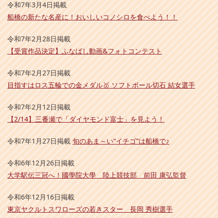
令和7年3月4日掲載
船橋の新たな名産に！おいしいコノシロを食べよう！！
令和7年2月28日掲載
【受賞作品決定】ふなばし動画&フォトコンテスト
令和7年2月27日掲載
目指すはロス五輪での金メダル🥇 ソフトボール切石 結女選手
令和7年2月12日掲載
【2/14】三番瀬で「ダイヤモンド富士」を見よう！
令和7年1月27日掲載
旬のあま～い“イチゴ”は船橋で♪
令和6年12月26日掲載
大学駅伝三冠へ！國學院大學 陸上競技部 前田 康弘監督
令和6年12月16日掲載
東京ヤクルトスワローズの若きスター 長岡 秀樹選手