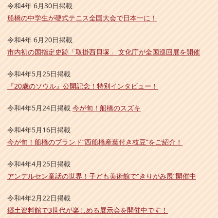
令和4年 6月30日掲載
船橋の中学生が硬式テニス全国大会で日本一に！
令和4年 6月20日掲載
市内初の国指定史跡「取掛西貝塚」 文化庁が全国巡回展を開催
令和4年5月25日掲載
『20歳のソウル』公開記念！特別インタビュー！
令和4年5月24日掲載
今が旬！船橋のスズキ
令和4年5月16日掲載
今が旬！船橋のブランド“西船橋産葉付き枝豆”をご紹介！
令和4年4月25日掲載
アンデルセン童話の世界！子ども美術館で“きりがみ展”開催中
令和4年2月22日掲載
郷土資料館で3世代が楽しめる展示会を開催中です！