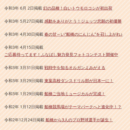
令和3年 6月 2日掲載
幻の品種！白いトウモロコシが初出荷
令和3年 5月27日掲載
感動をありがとう！ジェッツ悲願の初優勝
令和3年 4月30日掲載
春の甘～い“船橋のにんじん”を召し上がれ♪
令和3年 4月15日掲載
ご応募待ってます！ふなばし魅力発見フォトコンテスト開催中
令和3年 3月31日掲載
戦時中を知るオルガンよみがえる
令和3年 3月29日掲載
東葉高校ダンスドリル部が日本一に！
令和3年 1月29日掲載
船橋ご当地ミュージカルが完成！
令和2年 1月12日掲載
船橋競馬場がテーマパークへと進化中！？
令和2年12月24日掲載
船橋から3人のプロ野球選手が誕生！