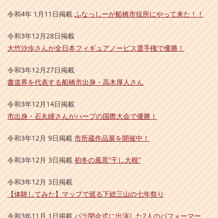
令和4年 1月11日掲載
ふなっしーが船橋市役所にやって来た！！
令和3年12月28日掲載
大竹沙歩さんが全日本フィギュアノービス選手権で優勝！
令和3年12月27日掲載
書道界を代表する船橋市出身・高木厚人さん
令和3年12月14日掲載
市出身・石丸瞳さんがハープの国際大会で優勝！
令和3年12月 9日掲載
市所蔵作品展を開催中！
令和3年12月 3日掲載
初冬の風景”干し大根”
令和3年12月 3日掲載
【体験してみた】マップで巡る下総三山の七年祭り
令和3年11月 1日掲載
パラ閉会式に出演した2人のパフォーマー