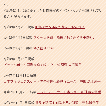
す。
※記事には、既に終了した期間限定のイベントなどが記載されてい
ることがあります。
令和8年5月29日掲載
船橋でホタルの乱舞をご覧あれ！
令和8年4月1日掲載
アクセス抜群！船橋でわくわく潮干狩り♪
令和8年3月4日掲載
桜の便り2026
令和8年2月13日掲載
ピックルボール国際大会で銀メダル🥈 羽澤 未宥選手
令和7年12月19日掲載
日本フィギュアスケート界の次世代を担うエース 中田 璃士選手
令和7年11月25日掲載
デフサッカー女子日本代表 岩渕 亜依選手
令和7年11月4日掲載
世界で活躍する陸上界の新星 守 祐陽選手