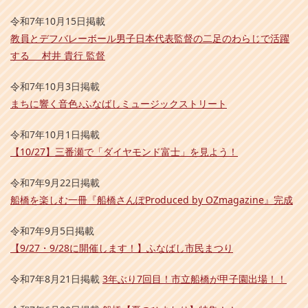
令和7年10月15日掲載
教員とデフバレーボール男子日本代表監督の二足のわらじで活躍
する 村井 貴行 監督
令和7年10月3日掲載
まちに響く音色♪ふなばしミュージックストリート
令和7年10月1日掲載
【10/27】三番瀬で「ダイヤモンド富士」を見よう！
令和7年9月22日掲載
船橋を楽しむ一冊『船橋さんぽProduced by OZmagazine』完成
令和7年9月5日掲載
【9/27・9/28に開催します！】ふなばし市民まつり
令和7年8月21日掲載
3
年ぶり7回目！市立船橋が甲子園出場！！