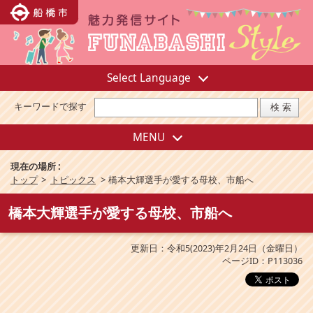
Select Language
キーワードで探す
MENU
現在の場所 :
トップ
>
トピックス
>
橋本大輝選手が愛する母校、市船へ
橋本大輝選手が愛する母校、市船へ
更新日：令和5(2023)年2月24日（金曜日）
ページID：P113036