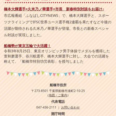
橋本大輝選手×久米乃ノ華選手×市長 新春特別対談をお届け♪
市広報番組「ふなばしCITYNEWS」で、橋本大輝選手と、スポー
ツクライミングでIFSC世界ユース選手権2連覇を果たすなど今後の
活躍が期待される久米乃ノ華選手が登場。市長との新春スペシャ
ル対談が実現しました。
船橋勢が東京五輪で大活躍！
令和3年8月25日、東京オリンピック男子体操でメダルを獲得した
萱和磨選手、谷川航選手、橋本大輝選手に対し、大会での活躍を
称えて、「船橋市特別功労表彰」を授与しました
船橋市役所
〒273-8501 千葉県船橋市湊町2-10-25
（
地図・ご案内
）
代表電話
047-436-2111 ｜
お問い合わせ
開庁時間