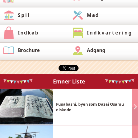
Spil
Mad
Indkøb
Indkvartering
Brochure
Adgang
Emner Liste
Funabashi, byen som Dazai Osamu
elskede