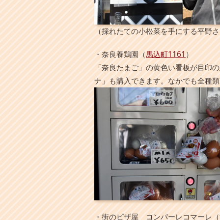
（採れたての小松菜を手にする平野さ
・奈良養鶏園（
馬込町1161
）
「奈良たまご」の黄色い看板が目印の
ナ」も購入できます。なかでも全種類
・街のピザ屋 コンパーレコマーレ（