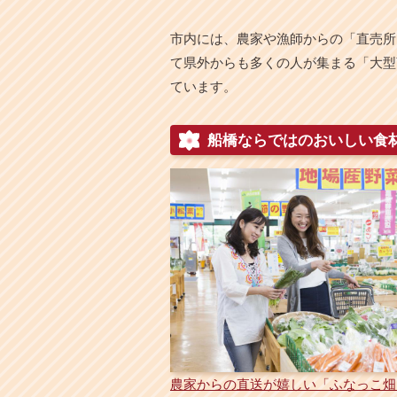
本
文
市内には、農家や漁師からの「直売所
へ
て県外からも多くの人が集まる「大型
移
動
ています。
し
ま
す
船橋ならではのおいしい食
農家からの直送が嬉しい「ふなっこ畑