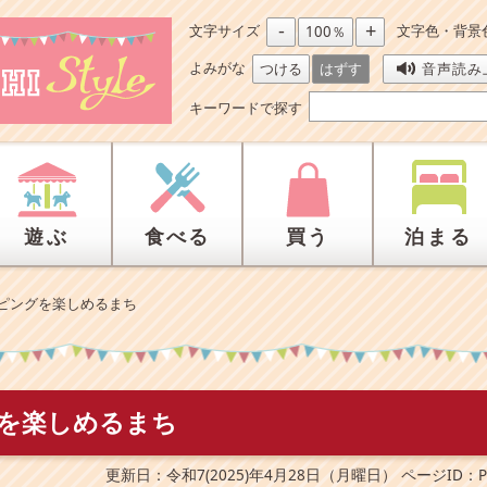
-
+
文字サイズ
文字色・背景
100％
よみがな
つける
はずす
音声読み
キーワードで探す
遊ぶ
食べる
買う
泊まる
ピングを楽しめるまち
を楽しめるまち
更新日：令和7(2025)年4月28日（月曜日）
ページID：P0