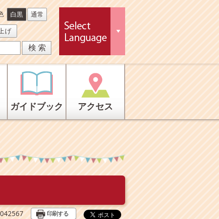
色
白黒
通常
上げ
ガイドブック
アクセス
印刷する
42567