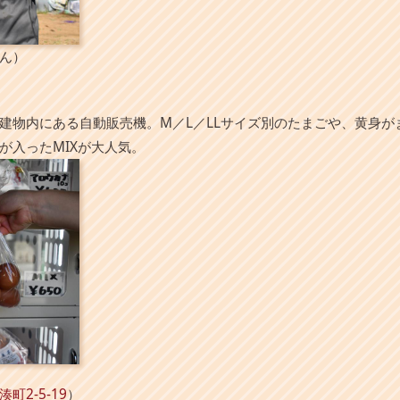
ん）
建物内にある自動販売機。M／L／LLサイズ別のたまごや、黄身が
が入ったMIXが大人気。
湊町2-5-19
）