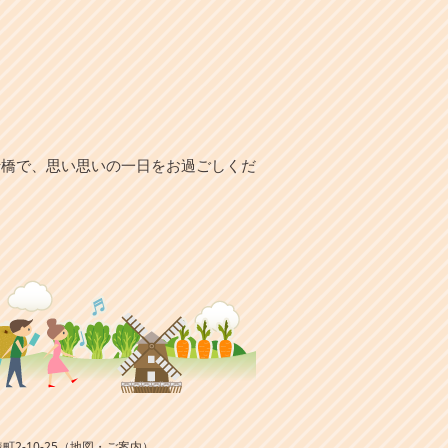
船橋で、思い思いの一日をお過ごしくだ
町2-10-25
（
地図・ご案内
）