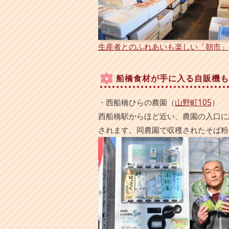
生産者とのふれあいも楽しい「朝市」
船橋食材が手に入る自販機も
・西船橋ひらの農園（
山野町105
）
西船橋駅からほど近い、農園の入口に
されます。同農園で収穫されたそば粉