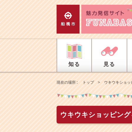
エ
ン
タ
ー
キ
ー
で
、
ナ
ビ
知る
見る
ゲ
ー
シ
現在の場所 :
トップ
>
ウキウキショッ
ョ
ン
を
ス
キ
ウキウキショッピング
ッ
プ
し
て