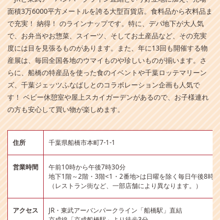
面積3万6000平方メートルを誇る大型百貨店。食料品から衣料品ま
で充実！ 納得！ のラインナップです。特に、デパ地下が大人気
で、お弁当やお惣菜、スイーツ、そしてお土産品など、その充実
度には目を見張るものがあります。また、年に13回も開催する物
産展は、毎回全国各地のウマイものや珍しいものが揃います。さ
らに、船橋の特産品を使った食のイベントや千葉ロッテマリーン
ズ、千葉ジェッツふなばしとのコラボレーション企画も人気で
す！ ベビー休憩室や屋上スカイガーデンがあるので、お子様連れ
の方も安心して買い物が楽しめます。
住所
千葉県船橋市本町7-1-1
営業時間
午前10時から午後7時30分
地下1階～2階・3階<1・2番地>は日曜を除く毎日午後8時3
（レストラン街など、一部店舗により異なります。）
アクセス
JR・東武アーバンパークライン「船橋駅」直結
京成線「京成船橋駅」より徒歩3分