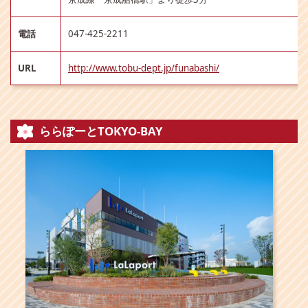
電話
047-425-2211
URL
http://www.tobu-dept.jp/funabashi/
ららぽーとTOKYO-BAY