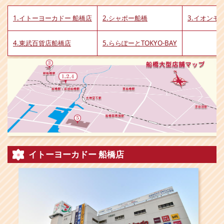
1.イトーヨーカドー 船橋店
2.シャポー船橋
3.イオンモ
4.東武百貨店船橋店
5.ららぽーとTOKYO-BAY
イトーヨーカドー
船橋店