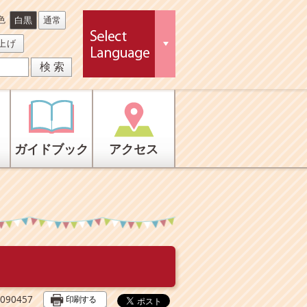
色
白黒
通常
上げ
ガイドブック
アクセス
印刷する
90457