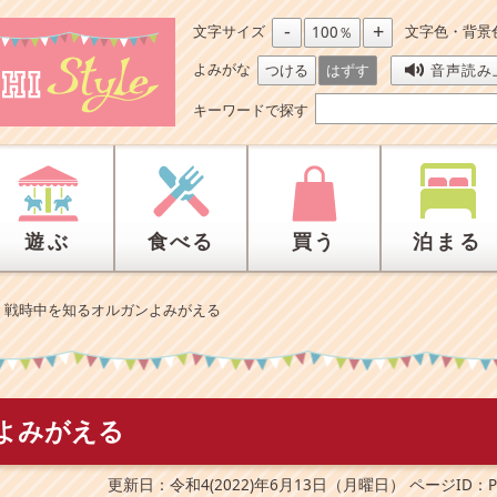
-
+
文字サイズ
文字色・背景
100％
よみがな
つける
はずす
音声読み
キーワードで探す
遊ぶ
食べる
買う
泊まる
>
戦時中を知るオルガンよみがえる
よみがえる
更新日：令和4(2022)年6月13日（月曜日）
ページID：P0