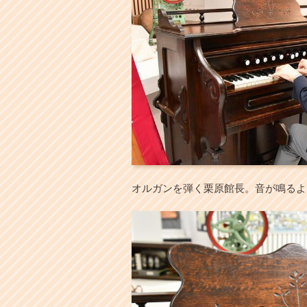
オルガンを弾く栗原館長。音が鳴るよ