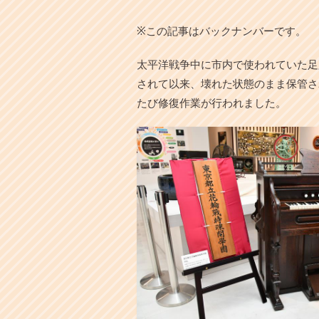
本
文
※この記事はバックナンバーです。
へ
移
太平洋戦争中に市内で使われていた足
動
し
されて以来、壊れた状態のまま保管さ
ま
たび修復作業が行われました。
す