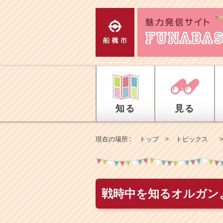
エ
ン
タ
ー
キ
ー
で
、
ナ
ビ
知る
見る
ゲ
ー
シ
現在の場所 :
トップ
>
トピックス
ョ
ン
を
ス
キ
戦時中を知るオルガン
ッ
プ
し
て