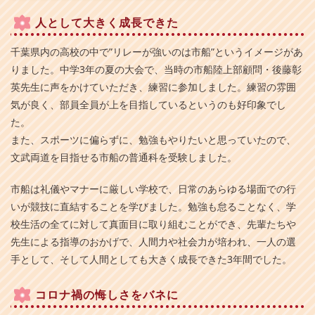
人として大きく成長できた
千葉県内の高校の中で”リレーが強いのは市船”というイメージがあ
りました。中学3年の夏の大会で、当時の市船陸上部顧問・後藤彰
英先生に声をかけていただき、練習に参加しました。練習の雰囲
気が良く、部員全員が上を目指しているというのも好印象でし
た。
また、スポーツに偏らずに、勉強もやりたいと思っていたので、
文武両道を目指せる市船の普通科を受験しました。
市船は礼儀やマナーに厳しい学校で、日常のあらゆる場面での行
いが競技に直結することを学びました。勉強も怠ることなく、学
校生活の全てに対して真面目に取り組むことができ、先輩たちや
先生による指導のおかげで、人間力や社会力が培われ、一人の選
手として、そして人間としても大きく成長できた3年間でした。
コロナ禍の悔しさをバネに