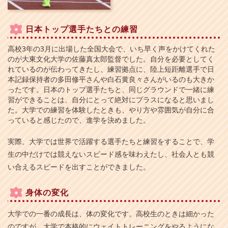
日本トップ選手たちとの練習
高校3年の3月に出場した全国大会で、いち早く声をかけてくれた
のが大東文化大学の佐藤真太郎監督でした。自分を必要としてく
れているのが伝わってきたし、練習拠点に、陸上短距離選手で日
本記録保持者の多田修平さんや白石黄良々さんがいるのも大きか
ったです。日本のトップ選手たちと、同じグラウンドで一緒に練
習ができることは、自分にとって絶対にプラスになると思いまし
た。大学での練習を体験したときも、やり方や雰囲気が自分に合
っていると感じたので、進学を決めました。
実際、大学では世界で活躍する選手たちと練習をすることで、学
生の中だけでは競えないスピード感を味わえたし、社会人とも競
い合えるスピードを出すことができました。
身体の変化
大学での一番の成長は、体の変化です。高校生のときは細かった
のですが、大学で本格的にウェイトトレーニングをやるようにな