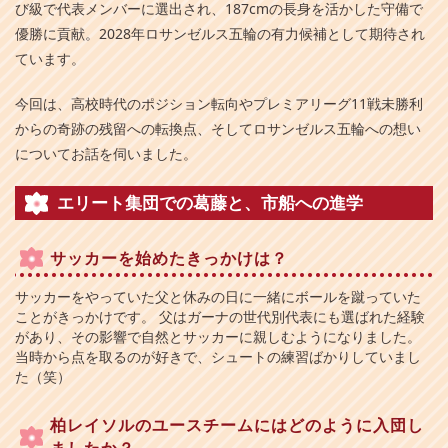
び級で代表メンバーに選出され、187cmの長身を活かした守備で
優勝に貢献。2028年ロサンゼルス五輪の有力候補として期待され
ています。
今回は、高校時代のポジション転向やプレミアリーグ11戦未勝利
からの奇跡の残留への転換点、そしてロサンゼルス五輪への想い
についてお話を伺いました。
エリート集団での葛藤と、市船への進学
サッカーを始めたきっかけは？
サッカーをやっていた父と休みの日に一緒にボールを蹴っていた
ことがきっかけです。 父はガーナの世代別代表にも選ばれた経験
があり、その影響で自然とサッカーに親しむようになりました。
当時から点を取るのが好きで、シュートの練習ばかりしていまし
た（笑）
柏レイソルのユースチームにはどのように入団し