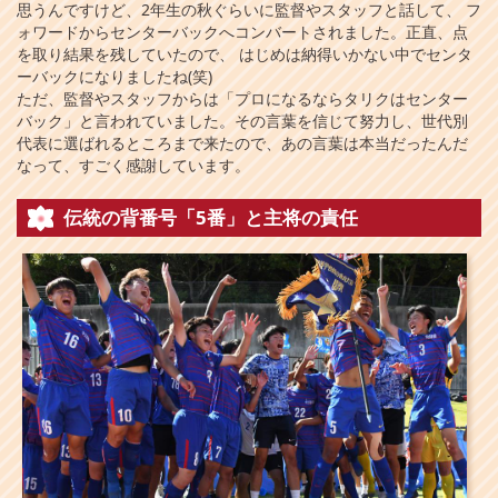
思うんですけど、2年生の秋ぐらいに監督やスタッフと話して、 フ
ォワードからセンターバックへコンバートされました。正直、点
を取り結果を残していたので、 はじめは納得いかない中でセンタ
ーバックになりましたね(笑)
ただ、監督やスタッフからは「プロになるならタリクはセンター
バック」と言われていました。その言葉を信じて努力し、世代別
代表に選ばれるところまで来たので、あの言葉は本当だったんだ
なって、すごく感謝しています。
伝統の背番号「5番」と主将の責任