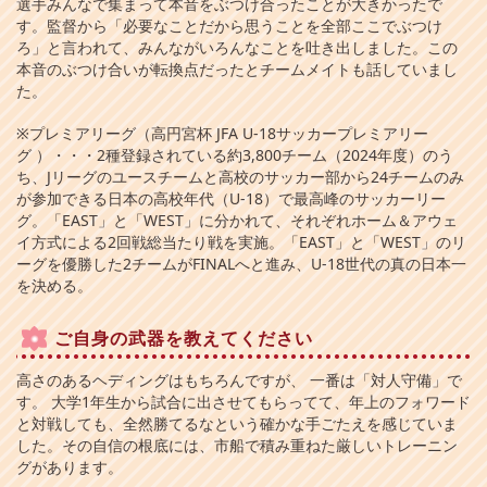
選手みんなで集まって本音をぶつけ合ったことが大きかったで
す。監督から「必要なことだから思うことを全部ここでぶつけ
ろ」と言われて、みんながいろんなことを吐き出しました。この
本音のぶつけ合いが転換点だったとチームメイトも話していまし
た。
※プレミアリーグ（高円宮杯 JFA U-18サッカープレミアリー
グ ）・・・2種登録されている約3,800チーム（2024年度）のう
ち、Jリーグのユースチームと高校のサッカー部から24チームのみ
が参加できる日本の高校年代（U-18）で最高峰のサッカーリー
グ。「EAST」と「WEST」に分かれて、それぞれホーム＆アウェ
イ方式による2回戦総当たり戦を実施。「EAST」と「WEST」のリ
ーグを優勝した2チームがFINALへと進み、U-18世代の真の日本一
を決める。
ご自身の武器を教えてください
高さのあるヘディングはもちろんですが、 一番は「対人守備」で
す。 大学1年生から試合に出させてもらってて、年上のフォワード
と対戦しても、全然勝てるなという確かな手ごたえを感じていま
した。その自信の根底には、市船で積み重ねた厳しいトレーニン
グがあります。