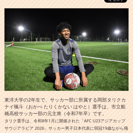
東洋大学の2年生で、サッカー部に所属する岡部タリクカ
ナイ颯斗（おかべ たりくかない はやと）選手は、市立船
橋高校サッカー部の元主将（令和7年卒）です。
タリク選手は、令和8年1月に開催された「AFC U23アジアカップ
サウジアラビア 2026」サッカー男子日本代表に弱冠19歳ながら飛