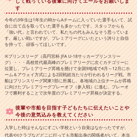
して戦っている後輩に向けてエールをお願いしま
す
今年の3年生は1年生の時からAチームに入っていた選手もいて、試
合に出て点を取っていた選手も多かったです。スタッフからも
「強い代」と言われていて、私たちの代もみんなそう思っていま
す。厳しい戦いですが、プレミアリーグにいたという誇りと自信
を持って、頑張ってほしいです。
※プリンスリーグ（高円宮杯 JFA U-18サッカープリンスリー
グ）・・・高校世代最高峰のプレミアリーグに次ぐカテゴリーに
位置し、プレミアリーグ昇格を懸けて全国9地域で4月～12月にホ
ーム＆アウェイ方式による2回戦総当たりが行われるリーグ戦。市
船はプリンスリーグ関東1部に所属し、各地域の上位チームが昇格
に向けたプレミアリーグプレーオフ（参入戦）に進む。プレーオ
フで勝利することで次年度のプレミアリーグ昇格が決定する。
後輩や市船を目指す子どもたちに伝えたいことや
今後の意気込みを教えてください
入学した時はそんなにすごい学校という自覚はなかったですが、
代表やJクラブなどどこに行っても市船出身の関係者がいて、本当