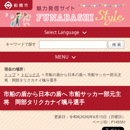
Select Language
キーワードで探す
MENU
現在の場所 :
トップ
>
トピックス
>
市船の盾から日本の盾へ 市船サッカー部元主
将 岡部タリクカナイ颯斗選手
市船の盾から日本の盾へ 市船サッカー部元主
将 岡部タリクカナイ颯斗選手
更新日：令和8(2026)年6月15日（月曜日）
ページID：P145561