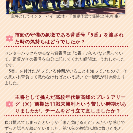
主将としてインターハイ（総体）千葉県予選で優勝(当時3年生)
市船の守備の象徴である背番号「5番」を渡され
た時の気持ちはどうでしたか？
センターバックをやるなら背番号は「5番」がいいなと思ってい
て、監督がその番号を自分に託してくれた瞬間は、うれしかった
です。
「5番」を付けたがっている仲間がいることも知っていたので、そ
の思いも背負って戦わなければという思いで一層気が引き締まり
ました。
主将として挑んだ高校年代最高峰のプレミアリー
グ（※）前期は11戦未勝利という苦しい時期があ
りましたが、チームをどう立て直しましたか？
負け慣れてしまったというか「また負けるんだ」みたいな感じで
ずっと試合が続いていました。第10節の横浜FC戦に負けたあと、