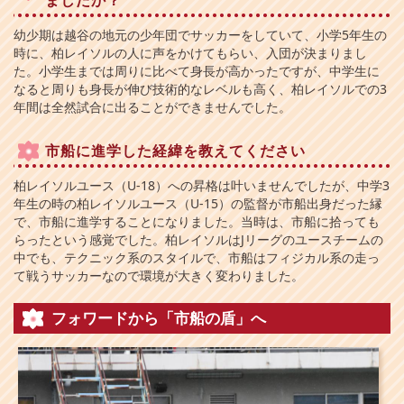
ましたか？
幼少期は越谷の地元の少年団でサッカーをしていて、小学5年生の
時に、柏レイソルの人に声をかけてもらい、入団が決まりまし
た。小学生までは周りに比べて身長が高かったですが、中学生に
なると周りも身長が伸び技術的なレベルも高く、柏レイソルでの3
年間は全然試合に出ることができませんでした。
市船に進学した経緯を教えてください
柏レイソルユース（U-18）への昇格は叶いませんでしたが、中学3
年生の時の柏レイソルユース（U-15）の監督が市船出身だった縁
で、市船に進学することになりました。当時は、市船に拾っても
らったという感覚でした。柏レイソルはJリーグのユースチームの
中でも、テクニック系のスタイルで、市船はフィジカル系の走っ
て戦うサッカーなので環境が大きく変わりました。
フォワードから「市船の盾」へ