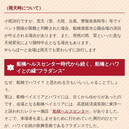
（雨天時について）
小雨決行ですが、荒天（雷、大雨、台風、警報発表時等）等でイ
ベント開催が困難と判断された場合、船橋港親水公園会場の演目
が中止される場合があります。また、突然の雨、雷といった急な
天候変化により随時中止となる場合もあります。
※ららぽーと会場は雨天でも変わらずに決行します
船橋ヘルスセンター時代から続く、船橋とハワ
イとの縁“フラダンス”
なぜ、船橋でハワイ？ と思われる方もいらっしゃることでしょ
う。
実は、船橋ベイエリアとハワイには、古くからゆかりがあったの
です。会場となる船橋ベイエリアには、高度経済成長期に東洋一
と謳われたレジャー施設「
船橋ヘルスセンター
」がありました。
そこで、来場者を楽しませるために行われていた興行のひとつ
が、ハワイ伝統の歌舞音曲であるフラダンスでした。