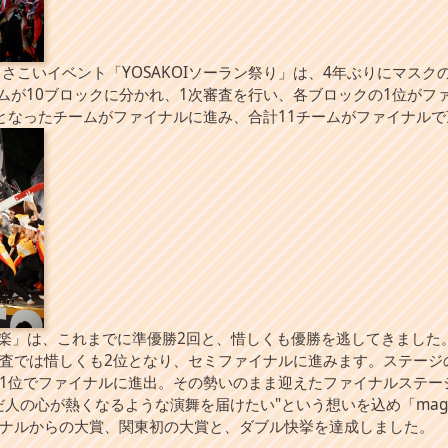
さこいイベント「YOSAKOIソーラン祭り」は、4年ぶりにマスク
ームが10ブロックに分かれ、1次審査を行い、各ブロックの1位がフ
となったチームがファイナルに進み、合計11チームがファイナル
神楽」は、これまでに準優勝2回と、惜しくも優勝を逃してきました
査では惜しくも2位となり、セミファイナルに進みます。ステージ
1位でファイナルに進出。その勢いのまま迎えたファイナルステー
だ人の心が熱くなるような演舞を届けたい"という想いを込め「ma
ナルからの大賞、関東初の大賞と、ダブル快挙を達成しました。