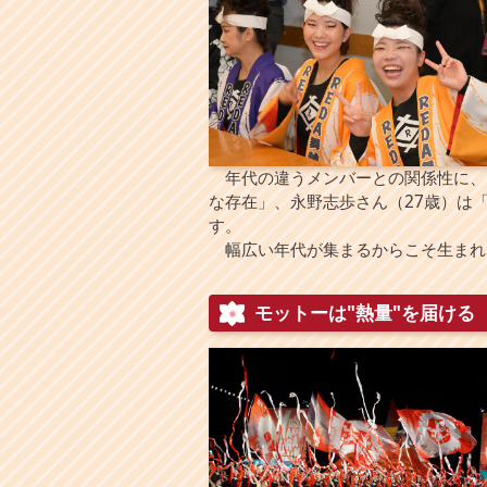
年代の違うメンバーとの関係性に、岡
な存在」、永野志歩さん（27歳）は
す。
幅広い年代が集まるからこそ生まれ
モットーは"熱量"を届ける