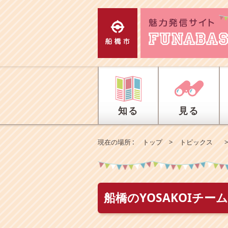
エ
ン
タ
ー
キ
ー
で
、
ナ
ビ
知る
見る
ゲ
ー
シ
現在の場所 :
トップ
>
トピックス
ョ
ン
を
ス
キ
船橋のYOSAKOIチ
ッ
プ
し
て