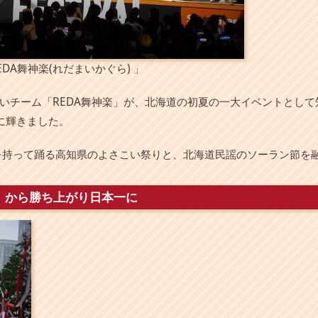
DA舞神楽(れだまいかぐら) 」
ーム「REDA舞神楽」が、北海道の初夏の一大イベントとして知ら
に輝きました。
鳴子を持って踊る高知県のよさこい祭りと、北海道民謡のソーラン節を
）から勝ち上がり日本一に