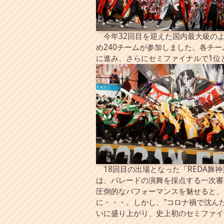
今年32回目を迎えた国内最大級のよ
め240チームが参加しました。各チ
に進み、さらにセミファイナルで1位
18回目の出場となった「REDA舞
は、パレードの演舞を採点する一次審
圧倒的なパフォーマンスを魅せると、
に・・・。しかし、"コロナ禍で沈ん
いに盛り上がり、史上初のセミファイ