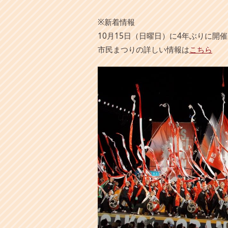
本
文
※新着情報
へ
10月15日（日曜日）に4年ぶりに
移
動
市民まつりの詳しい情報は
こちら
し
ま
す