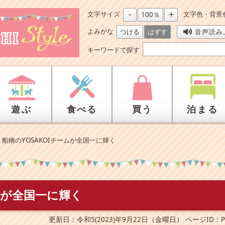
-
+
文字サイズ
文字色・背景
100％
よみがな
つける
はずす
音声読み
キーワードで探す
遊ぶ
食べる
買う
泊まる
>
船橋のYOSAKOIチームが全国一に輝く
ームが全国一に輝く
更新日：令和5(2023)年9月22日（金曜日）
ページID：P1