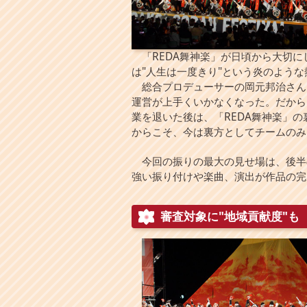
「REDA舞神楽」が日頃から大切に
は"人生は一度きり"という炎のよう
総合プロデューサーの岡元邦治さん
運営が上手くいかなくなった。だから
業を退いた後は、「REDA舞神楽」
からこそ、今は裏方としてチームのみ
今回の振りの最大の見せ場は、後半
強い振り付けや楽曲、演出が作品の完
審査対象に"地域貢献度"も