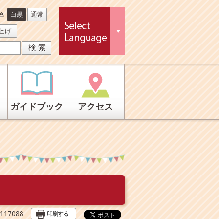
色
白黒
通常
上げ
ガイドブック
アクセス
印刷する
17088