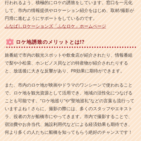
行われるよう、積極的にロケの誘致をしています。窓口を一元化
して、市内の情報提供やロケーション紹介をはじめ、取材/撮影が
円滑に進むようにサポートをしているのです。
ふなばしロケーションズ「ふなロケ」ホームページ
ロケ地誘致のメリットとは!?
旅番組で市内の観光スポットや飲食店が紹介されたり、情報番組
で梨や小松菜、ホンビノス貝などの特産物が紹介されたりする
と、放送後に大きな反響があり、PR効果に期待ができます。
また、市内のロケ地が映画やドラマのワンシーンで使われること
で、ロケ地を観光資源として活用でき、地域の活性化につなげる
ことも可能です。“ロケ地巡り”や“聖地巡礼”などの言葉も流行って
いますよね！さらに、撮影の際には、多くのスタッフやエキスト
ラ、役者の方が船橋市にやってきます。市内で撮影することで、
宿泊費やお弁当代、施設利用代などによる経済効果も期待でき、
何より多くの人たちに船橋を知ってもらう絶好のチャンスです！