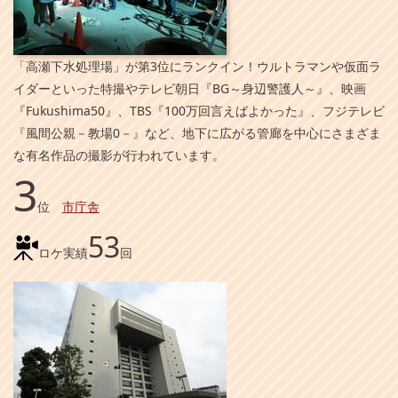
「高瀬下水処理場」が第3位にランクイン！ウルトラマンや仮面ラ
イダーといった特撮やテレビ朝日『BG～身辺警護人～』、映画
『Fukushima50』、TBS『100万回言えばよかった』、フジテレビ
『風間公親－教場0－』など、地下に広がる管廊を中心にさまざま
な有名作品の撮影が行われています。
3
位
市庁舎
53
ロケ実績
回