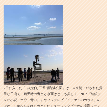
2位に入った「ふなばし三番瀬海浜公園」は、東京湾に残された貴
重な干潟で、晴天時の青空と水面はとても美しく、NHK『連続テ
レビ小説 半分、青い。』やフジテレビ『イチケイのカラス』の
ほか、aikoさんをはじめとしたミュージックビデオの撮影シーン