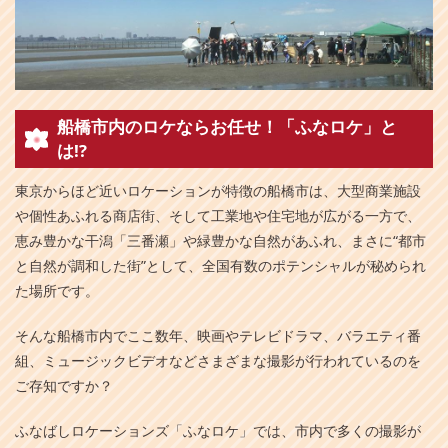
船橋市内のロケならお任せ！「ふなロケ」と
は!?
東京からほど近いロケーションが特徴の船橋市は、大型商業施設
や個性あふれる商店街、そして工業地や住宅地が広がる一方で、
恵み豊かな干潟「三番瀬」や緑豊かな自然があふれ、まさに“都市
と自然が調和した街”として、全国有数のポテンシャルが秘められ
た場所です。
そんな船橋市内でここ数年、映画やテレビドラマ、バラエティ番
組、ミュージックビデオなどさまざまな撮影が行われているのを
ご存知ですか？
ふなばしロケーションズ「ふなロケ」では、市内で多くの撮影が