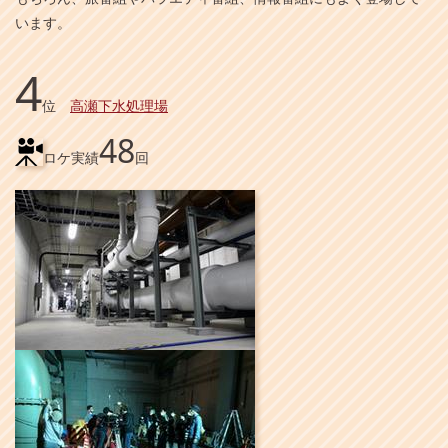
います。
4
位
高瀬下水処理場
48
ロケ実績
回