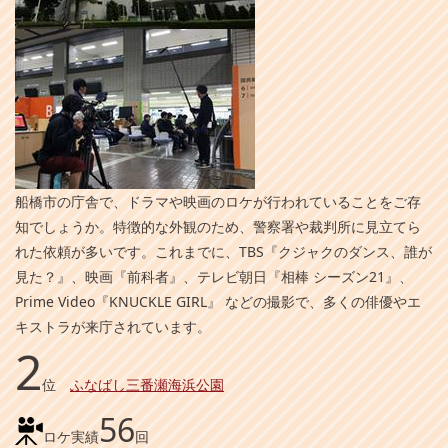
船橋市の庁舎で、ドラマや映画のロケが行われていることをご存
知でしょうか。特徴的な外観のため、警察署や裁判所に見立てら
れた依頼が多いです。これまでに、TBS『クジャクのダンス、誰が
見た？』、映画『前科者』、テレビ朝日『相棒 シーズン21』、
Prime Video『KNUCKLE GIRL』 などの撮影で、多くの俳優やエ
キストラが来庁されています。
2
位
ふなばし三番瀬海浜公園
56
ロケ実績
回