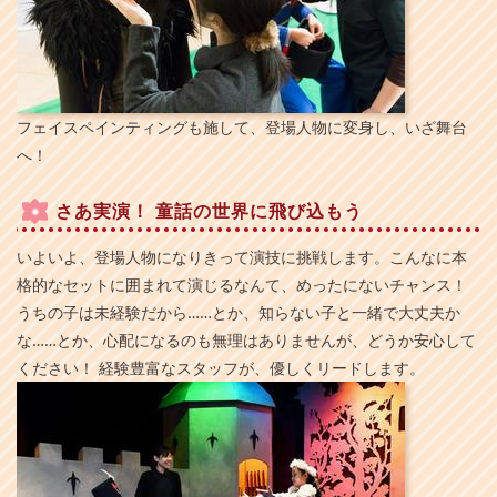
フェイスペインティングも施して、登場人物に変身し、いざ舞台
へ！
さあ実演！ 童話の世界に飛び込もう
いよいよ、登場人物になりきって演技に挑戦します。こんなに本
格的なセットに囲まれて演じるなんて、めったにないチャンス！
うちの子は未経験だから……とか、知らない子と一緒で大丈夫か
な……とか、心配になるのも無理はありませんが、どうか安心して
ください！ 経験豊富なスタッフが、優しくリードします。