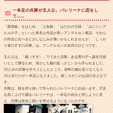
一本足の兵隊が主人公。バレリーナに恋をし
て……
「親指姫」をはじめ、「人魚姫」「はだかの王様」「みにくいア
ヒルの子」といった有名な作品が多いアンデルセン童話。それら
の作品と比べると少しなじみが薄いかもしれませんが、「しっか
り者のすずの兵隊」は、アンデルセンの名作のひとつです。
主人公は、「錫（すず）」でできた兵隊。ある男の子へ誕生日祝
いとして贈るため、溶かした錫の匙（さじ）から作られました。
25人分の兵隊を作ろうとしたところ、材料の錫が足りなくなり、
25人目だけが一本足になりました。彼こそがこのお話の主人公で
す。
兵隊は、紙を切り抜いて作られたバレリーナに出会います。片足
を高く上げて踊るバレリーナは、一本足の自分と同じように見
え、兵隊は彼女に想いを寄せるようになったのです。