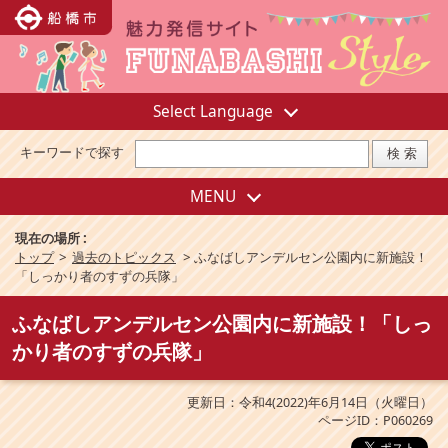
Select Language
キーワードで探す
MENU
現在の場所 :
トップ
>
過去のトピックス
>
ふなばしアンデルセン公園内に新施設！
「しっかり者のすずの兵隊」
ふなばしアンデルセン公園内に新施設！「しっ
かり者のすずの兵隊」
更新日：令和4(2022)年6月14日（火曜日）
ページID：P060269