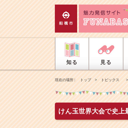
エ
ン
タ
ー
キ
ー
で
、
ナ
ビ
知る
見る
ゲ
ー
シ
現在の場所 :
トップ
>
トピックス
ョ
ン
を
ス
キ
けん玉世界大会で史上
ッ
プ
し
て