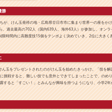
優勝
ちが、けん玉発祥の地・広島県廿日市市に集まり世界一の座をかけて
ら、過去最高の702人（国内639人、海外63人）が参加し、オン
制限時間内に高難度技15個をテンポよく決めていき、2位に大きく差
に
けん玉をプレゼントされたのがけん玉を始めたきっかけ。「技を解
技に挑戦すると、難しい技でも意外とできてしまったことで、のめ
露すると「すごい！」とみんなが興味を持つようになり、小学2年