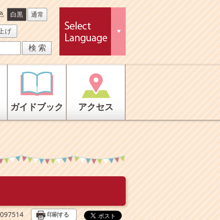
色
白黒
通常
上げ
ガイドブック
アクセス
印刷する
97514