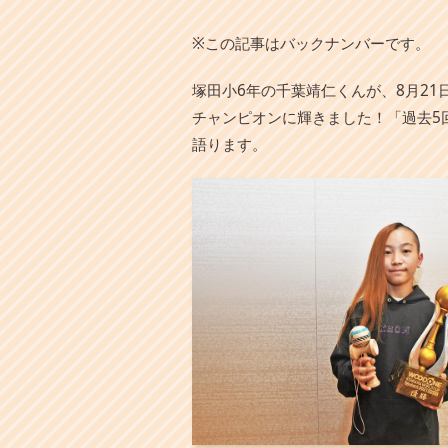
本
文
※この記事はバックナンバーです。
へ
移
塚田小6年の千葉靖仁くんが、8月21
動
し
チャンピオンに輝きました！「過去5
ま
語ります。
す