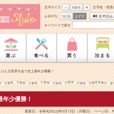
-
+
文字サイズ
文字色・背景
100％
よみがな
つける
はずす
音声読み
キーワードで探す
遊ぶ
食べる
買う
泊まる
>
けん玉世界大会で史上最年少優勝！
最年少優勝！
更新日：令和4(2022)年6月13日（月曜日）
ページID：P0