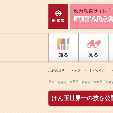
エ
ン
タ
ー
キ
ー
で
、
ナ
ビ
知る
見る
ゲ
ー
シ
現在の場所 :
トップ
>
トピックス
ョ
ン
を
ス
キ
けん玉世界一の技を公
ッ
プ
し
て