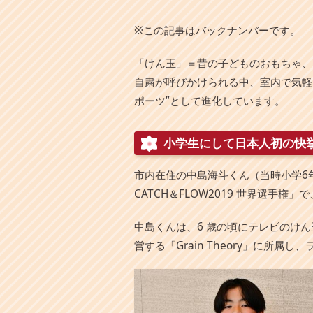
本
文
※この記事はバックナンバーです。
へ
移
「けん玉」＝昔の子どものおもちゃ、
動
し
自粛が呼びかけられる中、室内で気軽
ま
ポーツ”として進化しています。
す
小学生にして日本人初の快
市内在住の中島海斗くん（当時小学6年
CATCH＆FLOW2019 世界選手
中島くんは、6 歳の頃にテレビのけ
営する「Grain Theory」に所