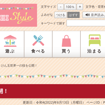
-
+
文字サイズ
文字色・背景
100％
よみがな
つける
はずす
音声読み
キーワードで探す
遊ぶ
食べる
買う
泊まる
>
けん玉世界一の技を公開！
開！
更新日：令和4(2022)年6月13日（月曜日）
ページID：P0