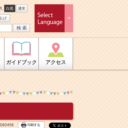
色
白黒
通常
上げ
ガイドブック
アクセス
印刷する
80498