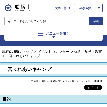
文字・色
Language
検索
メニューを開く
現在の場所 :
トップ
>
イベントカレンダー
>
体験・見学・教室
>
一宮ふれあいキャンプ
一宮ふれあいキャンプ
更新日：令和8(2026)年7月17日（金曜日）
ページID：P008805
目的