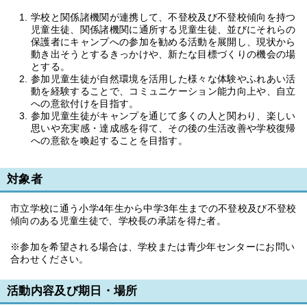
学校と関係諸機関が連携して、不登校及び不登校傾向を持つ
児童生徒、関係諸機関に通所する児童生徒、並びにそれらの
保護者にキャンプへの参加を勧める活動を展開し、現状から
動き出そうとするきっかけや、新たな目標づくりの機会の場
とする。
参加児童生徒が自然環境を活用した様々な体験やふれあい活
動を経験することで、コミュニケーション能力向上や、自立
への意欲付けを目指す。
参加児童生徒がキャンプを通じて多くの人と関わり、楽しい
思いや充実感・達成感を得て、その後の生活改善や学校復帰
への意欲を喚起することを目指す。
対象者
市立学校に通う小学4年生から中学3年生までの不登校及び不登校
傾向のある児童生徒で、学校長の承諾を得た者。
※参加を希望される場合は、学校または青少年センターにお問い
合わせください。
活動内容及び期日・場所