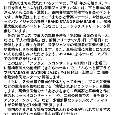
“音楽でまちを元気に！”をテーマに、平成9年から始まり、30
回目を迎えた「ふなばし音楽フェスティバル」は、市と市民の皆
さんがともに企画・運営し、市内各地域で開催する音楽イベント
です。今年度はこれまでに「まちかど音楽ステージ」や社会人ビ
ッグバンドジャズの祭典「BAND STAND FUNABASHI
」、船橋
最大級の音楽イベント「ふなばしミュージックストリート」を開
催しています。
冬の“音フェス”で最大の規模を誇る「第33回 音楽のまち・ふ
なばし 千人の音楽祭」は、船橋アリーナで2月8日（日曜日）に
開催します。様々な世代、音楽ジャンルの出演者が音楽の楽しさ
や素晴らしさをお届けします。また、直接会場にお越しになれな
い人もお楽しみいただけるよう、J:COMによるテレビ・アプリ
での生中継を行います。
このほか、「アフタヌーンコンサート」を1月17日（土曜日）
に船橋市民文化創造館（きららホール）で、「ふらっと横丁ライ
ブFUNABASHI BAYSIDE JAZZ」を2月14日（土曜日）に 船橋
市勤労市民センターで
開催します。
さらに、各公民館で市民が主体となって企画し、プロの音楽家
などの生演奏を気軽に聴ける「地域ふれあいコンサート」も開催
します。葛飾公民館での「あはひをきく～声楽家と箏奏者と作曲
家のおしゃべりコンサート～」
や、二和公民館での「春を待つ
アフタヌーンジャズ」
など、多種多様なジャンルのアーティス
トが公民館など14会場で出演します。
市内のさまざまな場所で魅力あふれる公演が行われていますの
で、ぜひお近くの会場に足をお運びください。