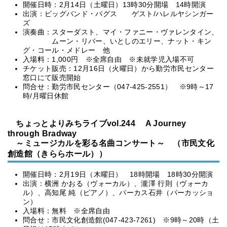
開催日時：2月14日（土曜日）13時30分開場 14時開演
出演：ビッグバンド・バグス ゲスト/ハレルヤシンガー
ズ
演奏曲：スターダスト、マイ・ファニー・ヴァレンタイン、
ムーン・リバー、いとしのエリー、ナット・キン
グ・コール・メドレー 他
入場料：1,000円 ※全席自由 ※未就学児入場不可
チケット販売：12月16日（火曜日）から勤労市民センター
窓口にて販売開始
問合せ：勤労市民センター（047-425-2551） ※9時～17
時/月曜日休館
ちょっとよりみちライブvol.244 A Journey
through Bradway
～ミュージカルを彩る名曲コンサート～ （市民文化
創造館（きららホール））
開催日時：2月19日（木曜日） 18時開場 18時30分開演
出演：横洲 かおる（ヴォーカル）、瀧澤 行則（ヴォーカ
ル）、高知尾 純（ピアノ）、パーカス石井（パーカッショ
ン）
入場料：無料 ※全席自由
問合せ：市民文化創造館(047-423-7261) ※9時～20時（土