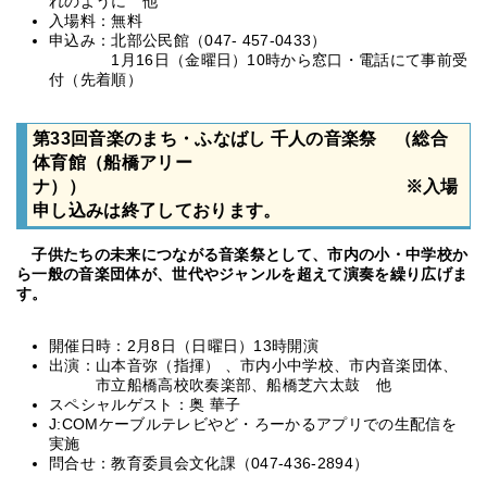
れのように 他
入場料：無料
申込み：北部公民館（047- 457-0433）
1月16日（金曜日）10時から窓口・電話にて事前受
付（先着順）
第33回音楽のまち・ふなばし 千人の音楽祭 （総合
体育館（船橋アリー
ナ）） ※入場
申し込みは終了しております。
子供たちの未来につながる音楽祭として、市内の小・中学校か
ら一般の音楽団体が、世代やジャンルを超えて演奏を繰り広げま
す。
開催日時：2月8日（日曜日）13時開演
出演：山本音弥（指揮） 、市内小中学校、市内音楽団体、
市立船橋高校吹奏楽部、船橋芝六太鼓 他
スペシャルゲスト：奥 華子
J:COMケーブルテレビやど・ろーかるアプリでの生配信を
実施
問合せ：教育委員会文化課（047-436-2894）