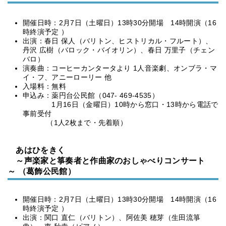
開催日時：2月7日（土曜日）13時30分開場 14時開演（16
時終演予定 ）
出演：春日 保人（バリトン、ヒストリカル・フルート）、
丹沢 広樹（バロック・バイオリン）、春日 万里子（チェン
バロ）
演奏曲：コーヒーカンタータより 1人音楽劇、オンブラ・マ
イ・フ、アニーローリー 他
入場料：無料
申込み：薬円台公民館（047- 469-4535）
1月16日（金曜日）10時から窓口・13時から電話で
事前受付
（1人2枚まで・先着順）
あはひをきく
～声楽家と箏奏者と作曲家のおしゃべりコンサート
～ （葛飾公民館）
開催日時：2月7日（土曜日）13時30分開場 14時開演（16
時終演予定 ）
出演：関口 直仁（バリトン）、阿佐美 穂芽（生田流箏