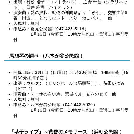
出演：村松 裕子（コントラバス）、近野 千昌（クラリネッ
ト）、臼井 麻実（バイオリン）
演奏曲：愛の挨拶、動物の謝肉祭より「ぞう」、交響曲第6
番「田園」、となりのトトロより「ねこバス」 他
入場料：無料
申込み：夏見公民館（047-423-5119）
1月16日（金曜日）10時から窓口・電話にて事前受
付
馬頭琴の調べ （八木が谷公民館 ）
開催日時：3月1日（日曜日）13時30分開場 14時開演（15
時30分終演予定 ）
出演：ウルグン（モリンホール（馬頭琴））、脇田いづみ
（ピアノ）
演奏曲：スーホの白い馬、荒城の月、君をのせて 他
入場料：無料
申込み：八木が谷公民館（047-448-5030）
1月16日（金曜日）10時から窓口・電話にて事前受
付
「恭子ライブ」～黄昏のメモリーズ （浜町公民館 ）