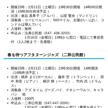
開催日時：2月21日（土曜日）13時30分開場 14時00分開
演（15時30分終演予定 ）
出演：倉品 真希子（アルパ）、山室 繁央（マンドリン）
演奏曲：コーヒールンバ 、500マイル、太陽がいっぱい、コ
ンドルは飛んでいく
入場料：無料
申込み：法典公民館（047- 438-3203）
1月16日（金曜日）10時から窓口・電話にて事前受
付 （1人2枚まで・先着順）
春を待つアフタヌーンジャズ （二和公民館）
開催日時：2月21日（土曜日）13時30分開場 14時開演
（16時終演予定 ）
出演：桃井 まり(ボーカル）、藤井 空（トランペット）、田
中 和音（ピアノ）、桐沢 輝（ベース） 、竹内 武（ドラム
ス）
演奏曲：アズ タイム ゴーズ バイ、テネシーワルツ、キャラ
バン 他
入場料：200円
申込み：二和公民館（047-447-3200）
1月16日（金曜日）10時から窓口（費用を添えて）