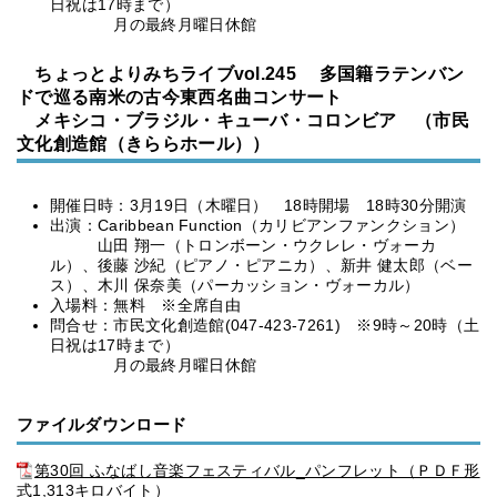
日祝は17時まで）
月の最終月曜日休館
ちょっとよりみちライブvol.245 多国籍ラテンバン
ドで巡る南米の古今東西名曲コンサート
メキシコ・ブラジル・キューバ・コロンビア （市民
文化創造館（きららホール））
開催日時：3月19日（木曜日） 18時開場 18時30分開演
出演：Caribbean Function（カリビアンファンクション）
山田 翔一（トロンボーン・ウクレレ・ヴォーカ
ル）、後藤 沙紀（ピアノ・ピアニカ）、新井 健太郎（ベー
ス）、木川 保奈美（パーカッション・ヴォーカル）
入場料：無料 ※全席自由
問合せ：市民文化創造館(047-423-7261) ※9時～20時（土
日祝は17時まで）
月の最終月曜日休館
ファイルダウンロード
第30回 ふなばし音楽フェスティバル_パンフレット（ＰＤＦ形
式1,313キロバイト）