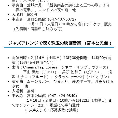
曲）、東 秋幸（ピアノ）
演奏曲：荒城の月、『新美南吉の詩による三つの歌』より
「春の電車」、ロンドンの夜の雨 他
入場料：500円
申込み：葛飾公民館（047-437-5072）
12月16日（火曜日）10時から窓口でチケット販売
（先着順・電話申し込みも可）
ジャズアレンジで聴く珠玉の映画音楽 （宮本公民館 ）
開催日時：2月14日（土曜日）13時30分開場 14時00分開
演（15時45分終演予定 ）
出演：Cinema Trip Lovers（シネマトリップラヴァーズ）
平山 織絵（チェロ）、兵頭 佐和子（ピアノ）、 滝
沢 ミナコ（フルート）、クラッシャー木村（バイオリン）
演奏曲：ムーンリバー、ひまわり、愛のテーマ、時をかける
少女 他
入場料：無料
申込み：宮本公民館（047- 424-9840）
1月16日（金曜日）10時から1月22日（木曜日）ま
でオンライン・窓口・電話にて事前受付
（1人4枚まで・応募多数は抽選）