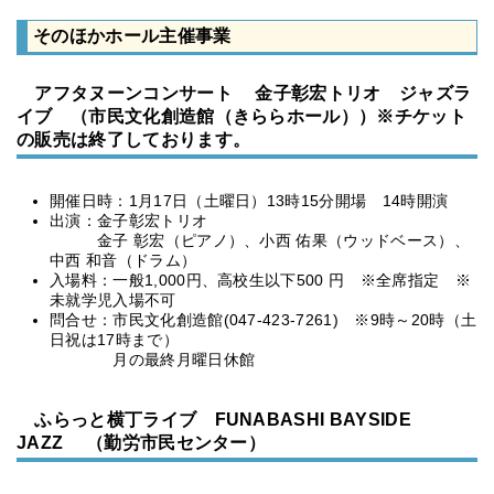
そのほかホール主催事業
アフタヌーンコンサート 金子彰宏トリオ ジャズラ
イブ （市民文化創造館（きららホール））※チケット
の販売は終了しております。
開催日時：1月17日（土曜日）13時15分開場 14時開演
出演：金子彰宏トリオ
金子 彰宏（ピアノ）、小西 佑果（ウッドベース）、
中西 和音（ドラム）
入場料：一般1,000円、高校生以下500 円 ※全席指定 ※
未就学児入場不可
問合せ：市民文化創造館(047-423-7261) ※9時～20時（土
日祝は17時まで）
月の最終月曜日休館
ふらっと横丁ライブ FUNABASHI BAYSIDE
JAZZ （勤労市民センター）