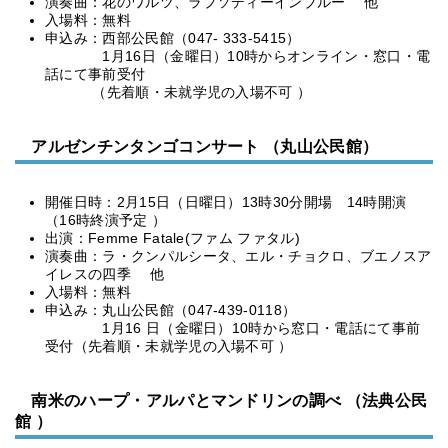
演奏曲：花のワルツ、ラプソディーインブルー 他
入場料：無料
申込み：西部公民館（047- 333-5415）
1月16日（金曜日）10時からオンライン・窓口・電
話にて事前受付
（先着順・未就学児の入場不可 ）
アルゼンチンタンゴコンサート （丸山公民館）
開催日時：2月15日（日曜日）13時30分開場 14時開演
（16時終演予定 ）
出演：Femme Fatale(ファム ファタル)
演奏曲：ラ・クンパルシータ、エル・チョクロ、ブエノスア
イレスの四季 他
入場料：無料
申込み：丸山公民館（047-439-0118）
1月16 日（金曜日）10時から窓口・電話にて事前
受付（先着順・未就学児の入場不可 ）
南米のハープ・アルパとマンドリンの調べ （法典公民
館 ）