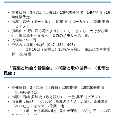
開催日時：3月7日（土曜日）13時30分開場 14時開演（16
時終演予定 ）
出演：恭子（ボーカル）、朝霧 文（ボーカル）、斎藤 美香
（ピアノ）
演奏曲： 野に咲く花のように、にじ、さくら、ぬけがら時
計、歌に感謝～父母へ、黄昏のメモリーズ 他
入場料：500円
申込み：浜町公民館（047- 434-1405）
1月16日（金曜日）10時から窓口・電話にて事前受
付 （先着順）
「言葉と出会う音楽会」～民話と歌の世界～ （北部公
民館 ）
開催日時：3月21日（土曜日）13時開場 13時30分開演
（15時終演予定 ）
出演：石鍋 多加史（歌と語り）、一色 典子（ピアノ）
演奏曲：民話 小泉八雲「鳥取のふとん」/山陰、斎藤隆介
「ベロだしチョンマ」/千葉 他
：歌 かさ地蔵の唄、鬼の子守唄、小さな空、川の流