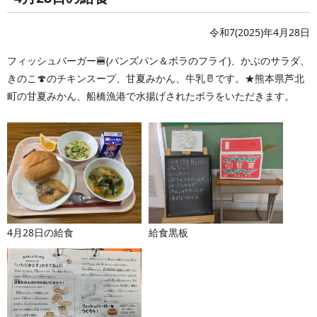
令和7(2025)年4月28日
フィッシュバーガー🍔(バンズパン＆ボラのフライ)、かぶのサラダ、
きのこ🍄のチキンスープ、甘夏みかん、牛乳🥛です。★熊本県芦北
町の甘夏みかん、船橋漁港で水揚げされたボラをいただきます。
4月28日の給食
給食黒板