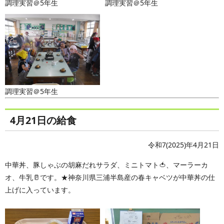
調理実習＠5年生
調理実習＠5年生
調理実習＠5年生
4月21日の給食
令和7(2025)年4月21日
中華丼、豚しゃぶの胡麻だれサラダ、ミニトマト🍅、マーラーカ
オ、牛乳🥛です。★神奈川県三浦半島産の春キャベツが中華丼の仕
上げに入っています。