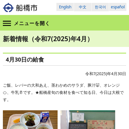
English
中文
한국어
español
メニューを
開く
新着情報（令和7(2025)年4月）
4月30日の給食
令和7(2025)年4月30日
ご飯、レバーの大和あえ、茎わかめのサラダ、豚汁🐷、オレンジ
🍊、牛乳🥛です。★船橋産旬の食材を食べて知る日、今日は大根で
す。