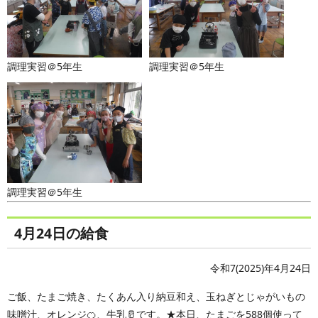
調理実習＠5年生
調理実習＠5年生
調理実習＠5年生
4月24日の給食
令和7(2025)年4月24日
ご飯、たまご焼き、たくあん入り納豆和え、玉ねぎとじゃがいもの
味噌汁、オレンジ🍊、牛乳🥛です。★本日、たまごを588個使って