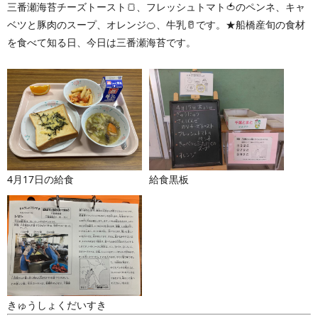
三番瀬海苔チーズトースト🍞、フレッシュトマト🍅のペンネ、キャ
ベツと豚肉のスープ、オレンジ🍊、牛乳🥛です。★船橋産旬の食材
を食べて知る日、今日は三番瀬海苔です。
4月17日の給食
給食黒板
きゅうしょくだいすき