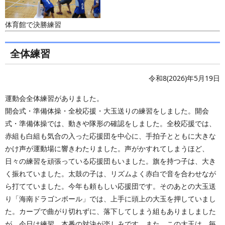
体育館で決勝練習
全体練習
令和8(2026)年5月19日
運動会全体練習がありました。
開会式・準備体操・全校応援・大玉送りの練習をしました。開会
式・準備体操では、動きや隊形の確認をしました。全校応援では、
赤組も白組も気合の入った応援団を中心に、手拍子とともに大きな
かけ声が運動場に響きわたりました。声がかすれてしまうほど、
日々の練習を頑張っている応援団もいました。旗を持つ子は、大き
く振れていました。太鼓の子は、リズムよく赤白で音を合わせなが
ら打てていました。今年も頼もしい応援団です。そのあとの大玉送
り「海南ドラゴンボール」では、上手に頭上の大玉を押していまし
た。カーブで曲がり切れずに、落下してしまう組もありましました
が、今日は練習。本番の対決が楽しみです。また、この大玉は、毎