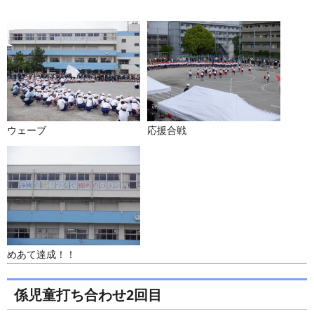
ウェーブ
応援合戦
めあて達成！！
係児童打ち合わせ2回目