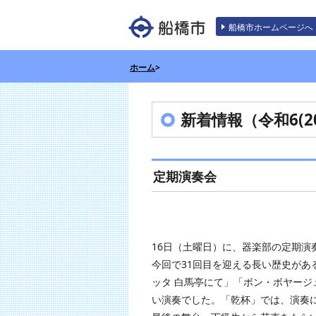
エンターキーで、ナビゲーションをスキッ
船橋市ホームページへ
ホーム
>
新着情報（令和6(20
定期演奏会
16日（土曜日）に、器楽部の定期演
今回で31回目を迎える長い歴史が
ッタ 白馬亭にて」「ボン・ボヤージ
い演奏でした。「乾杯」では、演奏