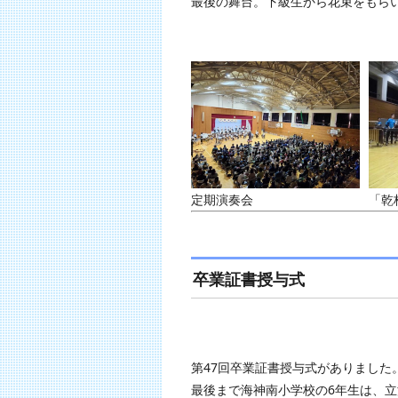
最後の舞台。下級生から花束をもら
定期演奏会
「乾
卒業証書授与式
第47回卒業証書授与式がありました
最後まで海神南小学校の6年生は、