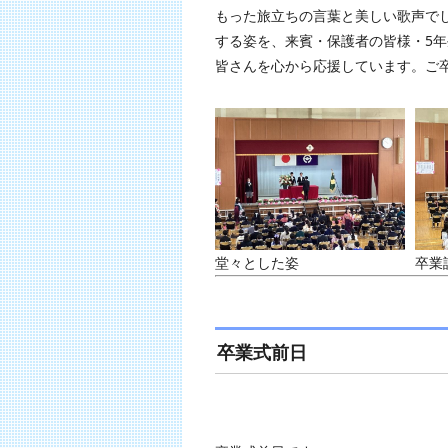
もった旅立ちの言葉と美しい歌声で
する姿を、来賓・保護者の皆様・5
皆さんを心から応援しています。ご
堂々とした姿
卒業
卒業式前日