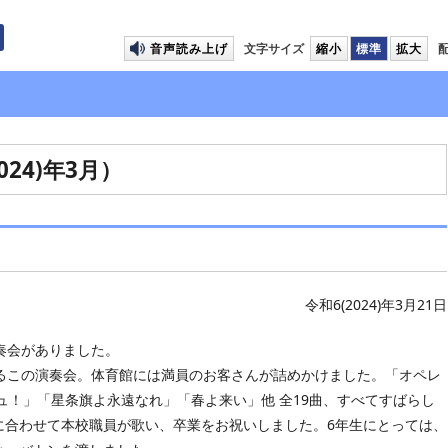
プして本文へ移動します
音声読み上げ
文字サイズ
縮小
標準
拡大
24)年3月）
令和6(2024)年3月21日
奏会がありました。
あるこの演奏会。体育館には満員のお客さんが詰めかけました。「オペレ
ュ！」「星条旗よ永遠なれ」「春よ来い」他 全19曲、すべてすばらし
に合わせて本校職員が歌い、卒業をお祝いしました。6年生にとっては、