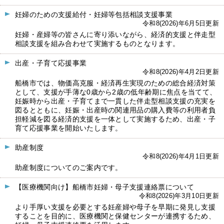
妊婦のための支援給付・妊婦等包括相談支援事業
令和8(2026)年6月5日更新
妊婦・産婦等の皆さんに寄り添いながら、経済的支援と伴走型
相談支援を組み合わせて実施するものとなります。
出産・子育て応援事業
令和8(2026)年4月2日更新
船橋市では、物価高克服・経済再生実現のための総合経済対策
として、支援が手薄な0歳から2歳の低年齢期に焦点を当てて、
妊娠時から出産・子育てまで一貫した伴走型相談支援の充実を
図るとともに、妊娠・出産時の関連用品の購入費等の利用者負
担軽減を図る経済的支援を一体として実施するため、出産・子
育て応援事業を開始いたします。
助産制度
令和8(2026)年4月1日更新
助産制度についてのご案内です。
【医療機関向け】船橋市妊婦・母子支援連絡票について
令和8(2026)年3月10日更新
より手厚い支援を必要とする妊産婦や母子を早期に発見し支援
することを目的に、医療機関と保健センターが連携するため、