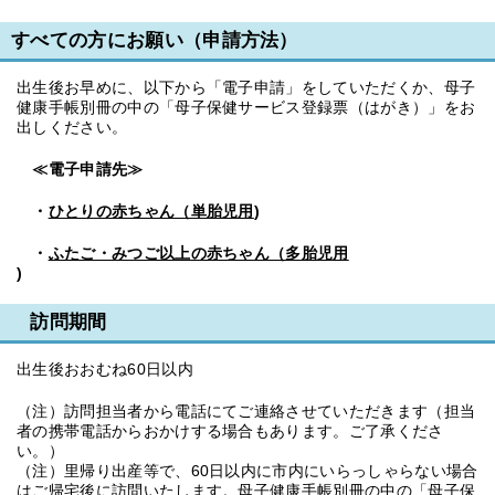
すべての方にお願い（申請方法）
出生後お早めに、以下から「電子申請」をしていただくか、母子
健康手帳別冊の中の「母子保健サービス登録票（はがき）」をお
出しください。
≪電子申請先≫
・
ひとりの赤ちゃん（単胎児用
)
・
ふたご・みつご以上の赤ちゃん（多胎児用
)
訪問期間
出生後おおむね60日以内
（注）訪問担当者から電話にてご連絡させていただきます（担当
者の携帯電話からおかけする場合もあります。ご了承くださ
い。）
（注）里帰り出産等で、60日以内に市内にいらっしゃらない場合
はご帰宅後に訪問いたします。母子健康手帳別冊の中の「母子保