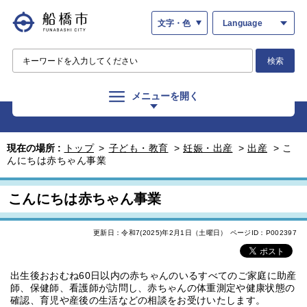
文字・色
Language
検索
メニューを開く
現在の場所 :
トップ
>
子ども・教育
>
妊娠・出産
>
出産
>
こ
んにちは赤ちゃん事業
こんにちは赤ちゃん事業
更新日：令和7(2025)年2月1日（土曜日）
ページID：P002397
出生後おおむね60日以内の赤ちゃんのいるすべてのご家庭に助産
師、保健師、看護師が訪問し、赤ちゃんの体重測定や健康状態の
確認、育児や産後の生活などの相談をお受けいたします。