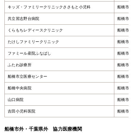
キッズ・ファミリークリニックささもと小児科
船橋市前原
共立習志野台病院
船橋市習志
くらもちレディースクリニック
船橋市芝山
たけしファミリークリニック
船橋市習志
ファミール産院ふなばし
船橋市宮本
ふたわ診療所
船橋市二和
船橋市立医療センター
船橋市金杉
船橋中央病院
船橋市海神
山口病院
船橋市西船
吉田小児科医院
船橋市習志
船橋市外・千葉県外 協力医療機関