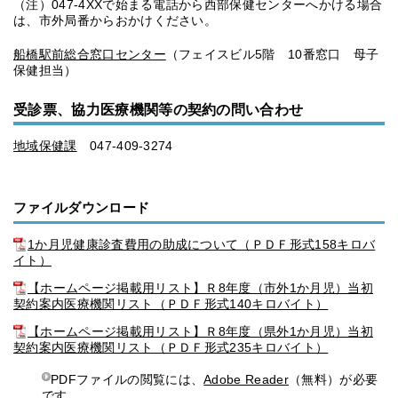
（注）047-4XXで始まる電話から西部保健センターへかける場合
は、市外局番からおかけください。
船橋駅前総合窓口センター
（フェイスビル5階 10番窓口 母子
保健担当）
受診票、協力医療機関等の契約の問い合わせ
地域保健課
047-409-3274
ファイルダウンロード
1か月児健康診査費用の助成について（ＰＤＦ形式158キロバ
イト）
【ホームページ掲載用リスト】Ｒ8年度（市外1か月児）当初
契約案内医療機関リスト（ＰＤＦ形式140キロバイト）
【ホームページ掲載用リスト】Ｒ8年度（県外1か月児）当初
契約案内医療機関リスト（ＰＤＦ形式235キロバイト）
PDFファイルの閲覧には、
Adobe Reader
（無料）が必要
です。