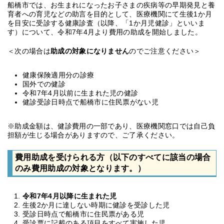
船橋市では、お生まれになったお子さまの疾病等の早期発見と養
育者への育児などの助言を目的として、医療機関にて生後1か月
を目安に受診する健康診査（以降、「1か月児健診」といいま
す）について、令和7年4月より費用の助成を開始しました。
＜次の場合は
助成の対象になりません
のでご注意ください＞
健康保険適用分の診療
国外での健診
令和7年4月以前に生まれた児の健診
健診受診日時点で船橋市に住民票がない児
※助成金額は、健診費用の一部であり、医療機関窓口では自己負
担額が生じる場合がありますので、ご了承ください。
費用助成を受けられる方（以下のすべてに該当の場合
のみ費用助成の対象となります。）
令和7年4月以降に生まれた児
生後2か月に達しない時期に健診を受診した児
受診日時点で船橋市に住民票がある児
受診票に記載のある項目をすべて実施した児