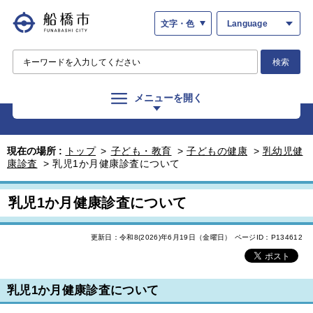
文字・色
Language
検索
メニューを開く
現在の場所 :
トップ
>
子ども・教育
>
子どもの健康
>
乳幼児健
康診査
>
乳児1か月健康診査について
乳児1か月健康診査について
更新日：令和8(2026)年6月19日（金曜日）
ページID：P134612
乳児1か月健康診査について