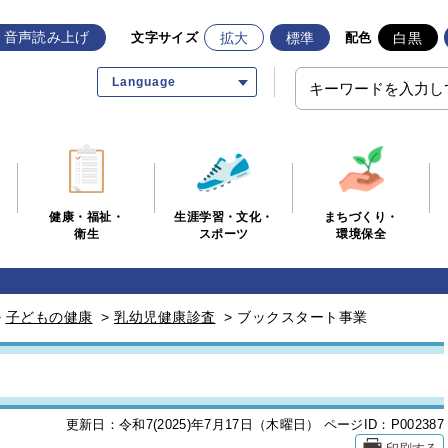
音声読み上げ
拡大
標準
白黒
文字サイズ
配色
Language
生涯学習・文化・
まちづくり・
健康・福祉・
スポーツ
環境保全
衛生
>
子どもの健康
>
乳幼児健康診査
>
ブックスタート事業
更新日：令和7(2025)年7月17日（木曜日）
ページID：P002387