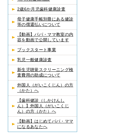
2歳6か月児歯科健康診査
母子健康手帳別冊にある健診
等の償還払いについて
【動画】パパ・ママ教室の内
容を動画で公開しています
ブックスタート事業
乳児一般健康診査
新生児聴覚スクリーニング検
査費用の助成について
外国人（がいこくじん）の方
（かた）へ
【歯科健診（しかけんし
ん）】外国人（がいこくじ
ん）の方（かた）へ
【動画】はじめてパパ・ママ
になるあなたへ