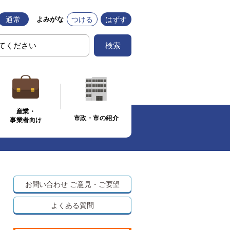
通常
つける
はずす
よみがな
検索
産業・
市政・市の紹介
事業者向け
お問い合わせ
ご意見・ご要望
よくある質問