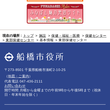
現在の場所 :
トップ
>
施設
>
保健・福祉・医療
>
保健センター
>
東部保健センター
>
基本情報
>
東部保健センター
〒273-8501 千葉県船橋市湊町2-10-25
（
地図・ご案内
）
代表電話 047-436-2111
お問い合わせ
開庁時間 月曜から金曜までの午前9時から午後5時まで（祝休
日・年末年始を除く）