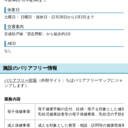
午前9時から午後5時まで
休業日
土曜日・ 日曜日・祝休日・12月29日から1月3日まで
交通案内
京成松戸線「習志野駅」から徒歩約1分
AED
なし
施設のバリアフリー情報
バリアフリー対策
（外部サイト：ちばバリアフリーマップにジャ
ンプします）
業務内容
母子健康手帳の交付、妊婦・母子を対象とした健康
母子保健事業
乳幼児健康診査等の母子保健事業、乳幼児の予防接
成人保健事業
成人を対象とした教育・相談・訪問等の健康増進事