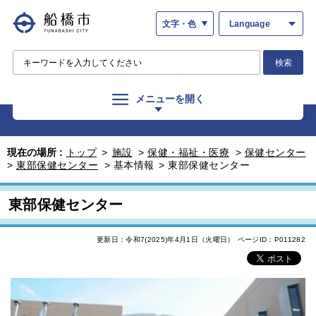
文字・色
Language
検索
メニューを開く
現在の場所 :
トップ
>
施設
>
保健・福祉・医療
>
保健センター
>
東部保健センター
>
基本情報
>
東部保健センター
東部保健センター
更新日：令和7(2025)年4月1日（火曜日）
ページID：P011282