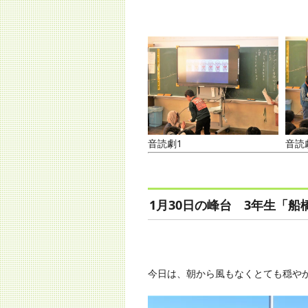
音読劇1
音読
1月30日の峰台 3年生「
今日は、朝から風もなくとても穏や