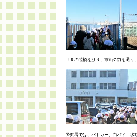
ＪＲの陸橋を渡り、市船の前を通り
警察署では、パトカー、白バイ、移