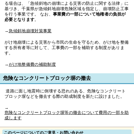
る場合は、「急傾斜地の崩壊による災害の防止に関する法律」に
基づき、千葉県が急傾斜地崩壊危険区域を指定し、崩壊防止工事
を行う事業です。 なお、
事業費の一部について地権者の負担が
必要となります
。
→
急傾斜地崩壊対策事業
がけ地崩壊による災害から市民の生命を守るため、がけ地を整備
する所有者等に対して、工事費の一部を補助する制度がありま
す。
→
がけ地整備費の補助制度
危険なコンクリートブロック塀の撤去
道路に面し地震時に倒壊する恐れのある、危険なコンクリート
ブロック塀などを撤去する際の助成制度を新たに設けました。
→
危険なコンクリートブロック塀等の撤去について費用の一部を助
成します
このページについてのご意見・お問い合わせ