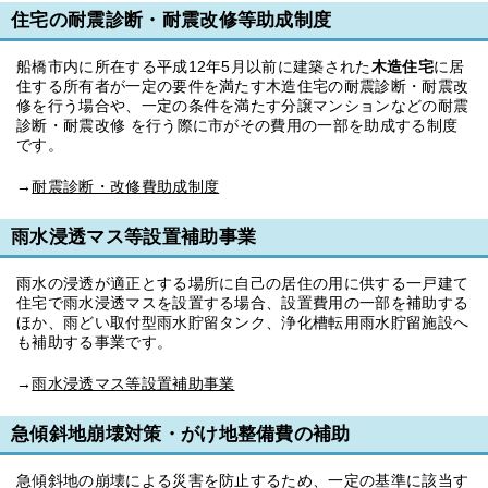
住宅の耐震診断・耐震改修等助成制度
船橋市内に所在する平成12年5月以前に建築された
木造住宅
に居
住する所有者が一定の要件を満たす木造住宅の耐震診断・耐震改
修を行う場合や、一定の条件を満たす分譲マンションなどの耐震
診断・耐震改修 を行う際に市がその費用の一部を助成する制度
です。
→
耐震診断・改修費助成制度
雨水浸透マス等設置補助事業
雨水の浸透が適正とする場所に自己の居住の用に供する一戸建て
住宅で雨水浸透マスを設置する場合、設置費用の一部を補助する
ほか、雨どい取付型雨水貯留タンク、浄化槽転用雨水貯留施設へ
も補助する事業です。
→
雨水浸透マス等設置補助事業
急傾斜地崩壊対策・がけ地整備費の補助
急傾斜地の崩壊による災害を防止するため、一定の基準に該当す