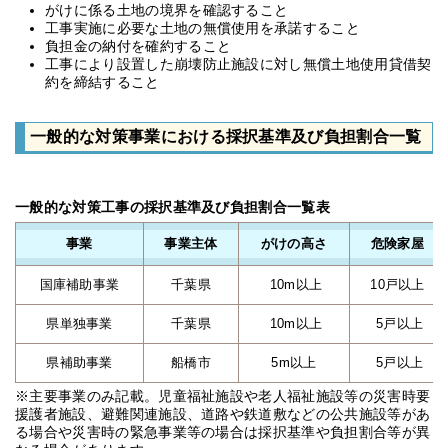
がけに係る土地の境界を確認すること
工事実施に必要な土地の無償使用を承諾すること
負担金の納付を確約すること
工事により設置した崩壊防止施設に対し無償土地使用貸借契
約を締結すること
一般的な対策事業における採択基準及び負担割合一覧
一般的な対策工事の採択基準及び負担割合一覧表
事業
事業主体
がけの高さ
危険家屋
国庫補助事業
千葉県
10m以上
10戸以上
県単独事業
千葉県
10m以上
5戸以上
県補助事業
船橋市
5m以上
5戸以上
※主要事業のみ記載。児童福祉施設や老人福祉施設等の災害時要
援護者施設、避難関連施設、道路や鉄道敷などの公共施設等があ
る場合や災害時の緊急事業等の場合は採択基準や負担割合等が異