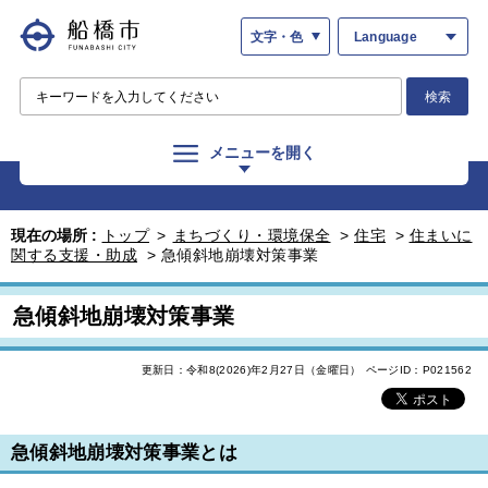
文字・色
Language
検索
メニューを開く
現在の場所 :
トップ
>
まちづくり・環境保全
>
住宅
>
住まいに
関する支援・助成
>
急傾斜地崩壊対策事業
急傾斜地崩壊対策事業
更新日：令和8(2026)年2月27日（金曜日）
ページID：P021562
急傾斜地崩壊対策事業とは