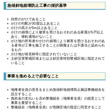
急傾斜地崩壊防止工事の採択基準
自然のがけであること
がけの勾配が30度以上あること
がけの高さが5m以上あること
がけの崩壊により被害を受けるおそれのある家屋が5戸以上
あり、移転適地がないこと
がけ地の所有者やがけの崩壊により被害を受けるおそれのあ
る者等が工事を施工することが困難または不適当と認められ
るもの
がけ地が保安林等に指定されていないこと
土砂災害警戒区域または土砂災害特別警戒区域に指定されて
いること
事業を進める上で必要なこと
地権者全員の意見をまとめ急傾斜地崩壊防止施設整備組合を
設立すること
負担金の支払いも含め整備組合（地権者全員）の総意として
事業を要望すること
整備組合（地権者全員）が危険区域の指定に同意すること