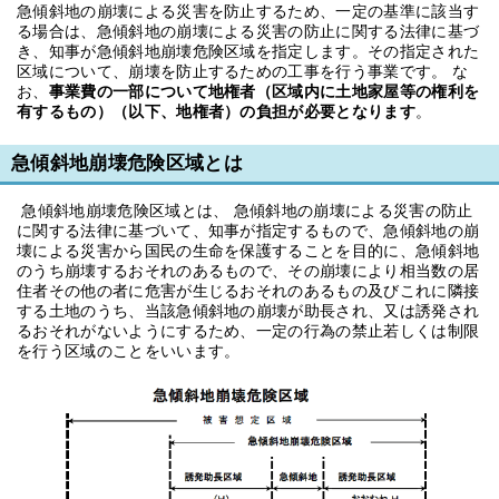
急傾斜地の崩壊による災害を防止するため、一定の基準に該当す
る場合は、急傾斜地の崩壊による災害の防止に関する法律に基づ
き、知事が急傾斜地崩壊危険区域を指定します。その指定された
区域について、崩壊を防止するための工事を行う事業です。 な
お、
事業費の一部について地権者（区域内に土地家屋等の権利を
有するもの）（以下、地権者）の負担が必要となります
。
急傾斜地崩壊危険区域とは
急傾斜地崩壊危険区域とは、 急傾斜地の崩壊による災害の防止
に関する法律に基づいて、知事が指定するもので、急傾斜地の崩
壊による災害から国民の生命を保護することを目的に、急傾斜地
のうち崩壊するおそれのあるもので、その崩壊により相当数の居
住者その他の者に危害が生じるおそれのあるもの及びこれに隣接
する土地のうち、当該急傾斜地の崩壊が助長され、又は誘発され
るおそれがないようにするため、一定の行為の禁止若しくは制限
を行う区域のことをいいます。