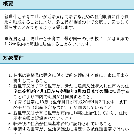
概要
親世帯と子育て世帯が近居又は同居するための住宅取得に伴う費
用を助成することにより、多世代が地域の中で交流し、安心して
暮らすことができるよう支援します。
※近居とは、親世帯と子育て世帯が同一の小学校区、又は直線で
1.2km以内の範囲に居住することをいいます。
対象要件
住宅の建築又は購入に係る契約を締結する前に、市に届出を
提出していること
親世帯又は子育て世帯が、新たに建築又は購入した市内の住
宅に
令和8年4月1日から令和9年3月31日までの間に
転居する
ことにより市内で近居又は同居すること。
子育て世帯に18歳（生年月日が平成20年4月2日以降）以下
の子ども（出産予定を含む。）が同居していること
親世帯又は子育て世帯が市内に1年以上居住しており、住民
基本台帳に記録されていること
転居後の住所が住民基本台帳に記録されていること
申請する世帯が、生活保護法に規定する被保護世帯ではない