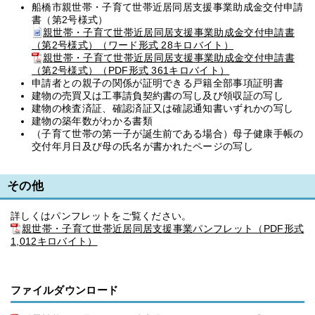
船橋市親世帯・子育て世帯近居同居支援事業助成金交付申請
書（第2号様式）
親世帯・子育て世帯近居同居支援事業助成金交付申請書
（第2号様式）（ワード形式 28キロバイト）
親世帯・子育て世帯近居同居支援事業助成金交付申請書
（第2号様式）（PDF形式 361キロバイト）
申請者との親子の関係が証明できる戸籍全部事項証明書
建物の売買又は工事請負契約書の写し及び領収証の写し
建物の検査済証、確認済証又は確認通知書いずれかの写し
建物の築年数がわかる書類
（子育て世帯の第一子が誕生前である場合）母子健康手帳の
交付年月日及び母の氏名が書かれたページの写し
その他
詳しくはパンフレットをご覧ください。
親世帯・子育て世帯近居同居支援事業パンフレット（PDF形式
1,012キロバイト）
ファイルダウンロード