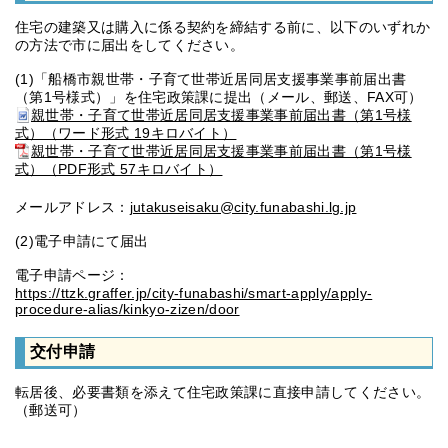
住宅の建築又は購入に係る契約を締結する前に、以下のいずれか
の方法で市に届出をしてください。
(1)「船橋市親世帯・子育て世帯近居同居支援事業事前届出書
（第1号様式）」を住宅政策課に提出（メール、郵送、FAX可）
親世帯・子育て世帯近居同居支援事業事前届出書（第1号様
式）（ワード形式 19キロバイト）
親世帯・子育て世帯近居同居支援事業事前届出書（第1号様
式）（PDF形式 57キロバイト）
メールアドレス：
jutakuseisaku@city.funabashi.lg.jp
(2)電子申請にて届出
電子申請ページ：
https://ttzk.graffer.jp/city-funabashi/smart-apply/apply-
procedure-alias/kinkyo-zizen/door
交付申請
転居後、必要書類を添えて住宅政策課に直接申請してください。
（郵送可）