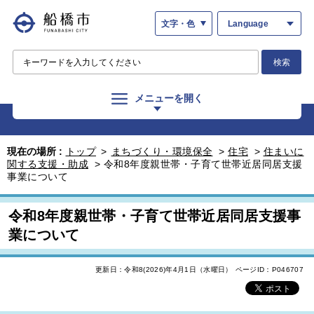
文字・色
Language
検索
メニューを開く
現在の場所 :
トップ
>
まちづくり・環境保全
>
住宅
>
住まいに
関する支援・助成
>
令和8年度親世帯・子育て世帯近居同居支援
事業について
令和8年度親世帯・子育て世帯近居同居支援事
業について
更新日：令和8(2026)年4月1日（水曜日）
ページID：P046707