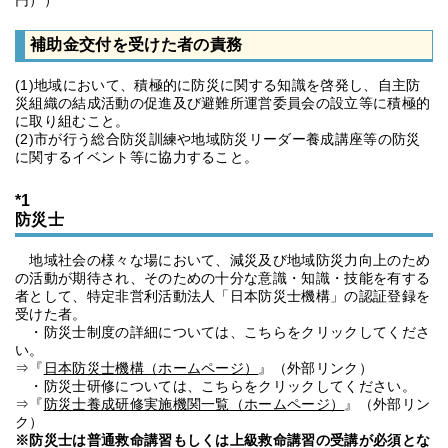
円））
補助金交付を受けた者の責務
(1)地域において、積極的に防災に関する知識を啓発し、自主防
災組織の結成活動の促進及び避難所運営委員会の設立等に積極的
に取り組むこと。
(2)市が行う総合防災訓練や地域防災リーダー養成講座等の防災
に関するイベント等に協力すること。
*1
防災士
地域社会の様々な場において、減災及び地域防災力向上のため
の活動が期待され、そのための十分な意識・知識・技能を有する
者として、特定非営利活動法人「日本防災士機構」の認証登録を
受けた者。
・防災士制度の詳細については、こちらをクリックしてくださ
い。
⇒『
日本防災士機構（ホームページ）
』（外部リンク）
・防災士研修については、こちらをクリックしてください。
⇒『
防災士養成研修実施機関一覧（ホームページ）
』（外部リン
ク）
※防災士は普通救命講習もしくは上級救命講習の受講が必須とな