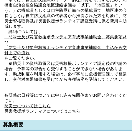
橋市自治会連合協議会地区連絡協議会（以下、「地区連」とい
う。）の構成員もしくは自主防災組織※の構成員で、地区連の会
長もしくは自主防災組織の代表者から推薦された方を対象に、防
災士資格取得及び災害救援ボランティア講座受講に係る費用を助
成します。
詳細については、
「防災士及び災害救援ボランティア育成事業補助金」募集要項
及
び
「防災士及び災害救援ボランティア育成事業補助金」申込から交
付までの流れ
をご覧ください。
※防災士の資格取得又は災害救援ボランティア認定後の申請の
場合、予算等の都合から交付することができない場合がありま
す。助成制度を利用する場合は、必ず事前に危機管理課まで相談
し、交付対象通知書を受けてから各種講座を受講してください。
各研修の日程等については申し込み先団体までお問い合わせくだ
さい。
防災士についてはこちら
災害救援ボランティアについてはこちら
募集概要