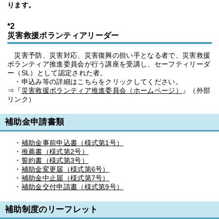
ります。
*2
災害救援ボランティアリーダー
災害予防、災害対応、災害復興の担い手となる者で、災害救援
ボランティア推進委員会が行う講座を受講し、セーフティリーダ
ー（SL）として認定された者。
・申込み等の詳細はこちらをクリックしてください。
⇒『
災害救援ボランティア推進委員会（ホームページ）
』（外部
リンク）
補助金申請書類
・
補助金事前申込書（様式第1号）
・
推薦書（様式第2号）
・
誓約書（様式第3号）
・
補助金変更届（様式第6号）
・
補助金中止届（様式第7号）
・
補助金交付申請書（様式第9号）
補助制度のリーフレット