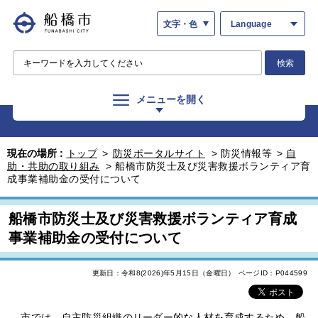
文字・色
Language
検索
メニューを開く
現在の場所 :
トップ
>
防災ポータルサイト
>
防災情報等
>
自
助・共助の取り組み
>
船橋市防災士及び災害救援ボランティア育
成事業補助金の受付について
船橋市防災士及び災害救援ボランティア育成
事業補助金の受付について
更新日：令和8(2026)年5月15日（金曜日）
ページID：P044599
市では、自主防災組織のリーダー的な人材を育成するため、船