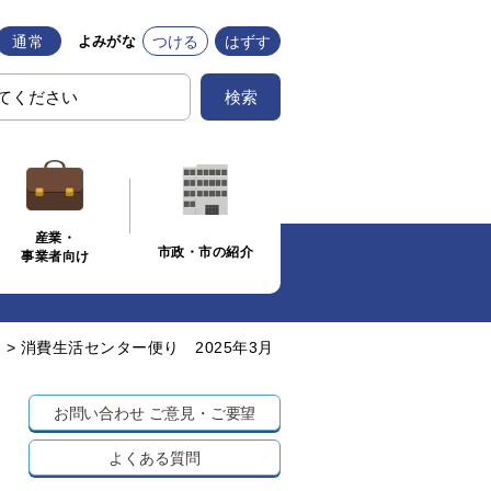
通常
つける
はずす
よみがな
検索
産業・
市政・市の紹介
事業者向け
>
消費生活センター便り 2025年3月
お問い合わせ
ご意見・ご要望
よくある質問