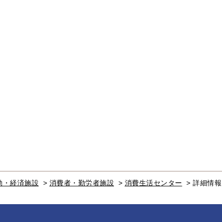
動・経済施設
>
消費者・勤労者施設
>
消費生活センター
>
詳細情報