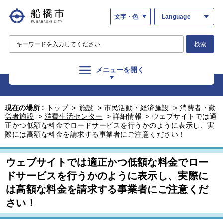
文字・色
Language
検索
メニューを開く
現在の場所 :
トップ
>
施設
>
市民活動・経済施設
>
消費者・勤
労者施設
>
消費生活センター
>
詳細情報
>
ウェブサイトでは適
正かつ低額な料金でロードサービスを行うかのように表示し、実
際には高額な料金を請求する事業者にご注意ください！
ウェブサイトでは適正かつ低額な料金でロー
ドサービスを行うかのように表示し、実際に
は高額な料金を請求する事業者にご注意くだ
さい！