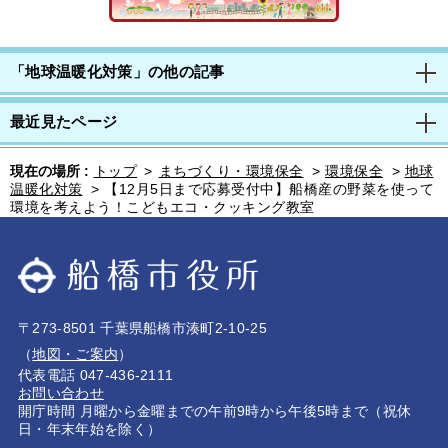
「地球温暖化対策」の他の記事
最近見たページ
現在の場所 :
トップ
>
まちづくり・環境保全
>
環境保全
>
地球
温暖化対策
>
【12月5日まで応募受付中】船橋産の野菜を使って
環境を考えよう！こどもエコ・クッキング教室
〒273-8501 千葉県船橋市湊町2-10-25
（
地図・ご案内
）
代表電話 047-436-2111
お問い合わせ
開庁時間 月曜から金曜までの午前9時から午後5時まで（祝休
日・年末年始を除く）