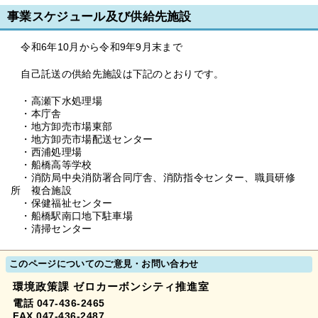
事業スケジュール及び供給先施設
令和6年10月から令和9年9月末まで
自己託送の供給先施設は下記のとおりです。
・高瀬下水処理場
・本庁舎
・地方卸売市場東部
・地方卸売市場配送センター
・西浦処理場
・船橋高等学校
・消防局中央消防署合同庁舎、消防指令センター、職員研修
所 複合施設
・保健福祉センター
・船橋駅南口地下駐車場
・清掃センター
このページについてのご意見・お問い合わせ
環境政策課 ゼロカーボンシティ推進室
電話 047-436-2465
FAX 047-436-2487