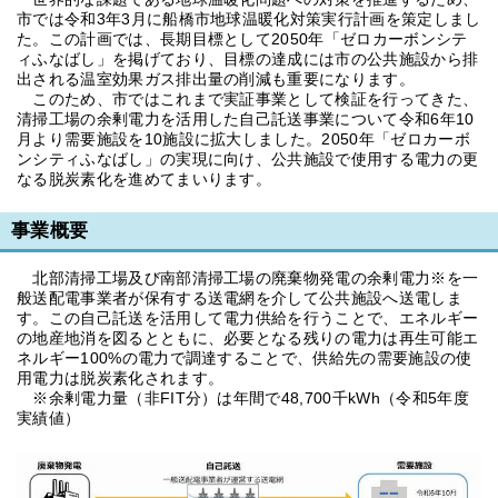
市では令和3年3月に船橋市地球温暖化対策実行計画を策定しまし
た。この計画では、長期目標として2050年「ゼロカーボンシテ
ィふなばし」を掲げており、目標の達成には市の公共施設から排
出される温室効果ガス排出量の削減も重要になります。
このため、市ではこれまで実証事業として検証を行ってきた、
清掃工場の余剰電力を活用した自己託送事業について令和6年10
月より需要施設を10施設に拡大しました。2050年「ゼロカーボ
ンシティふなばし」の実現に向け、公共施設で使用する電力の更
なる脱炭素化を進めてまいります。
事業概要
北部清掃工場及び南部清掃工場の廃棄物発電の余剰電力※を一
般送配電事業者が保有する送電網を介して公共施設へ送電しま
す。この自己託送を活用して電力供給を行うことで、エネルギー
の地産地消を図るとともに、必要となる残りの電力は再生可能エ
ネルギー100%の電力で調達することで、供給先の需要施設の使
用電力は脱炭素化されます。
※余剰電力量（非FIT分）は年間で48,700千kWh（令和5年度
実績値）