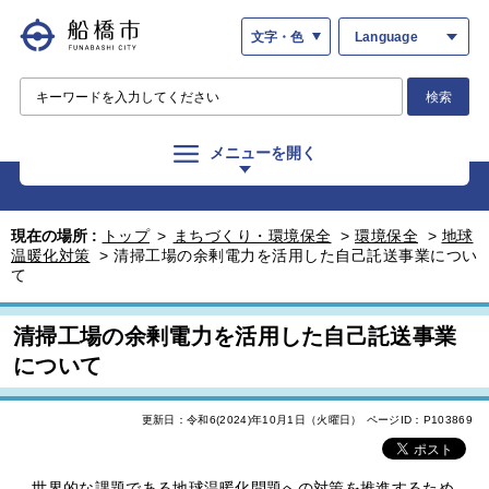
文字・色
Language
検索
メニューを開く
現在の場所 :
トップ
>
まちづくり・環境保全
>
環境保全
>
地球
温暖化対策
>
清掃工場の余剰電力を活用した自己託送事業につい
て
清掃工場の余剰電力を活用した自己託送事業
について
更新日：令和6(2024)年10月1日（火曜日）
ページID：P103869
世界的な課題である地球温暖化問題への対策を推進するため、