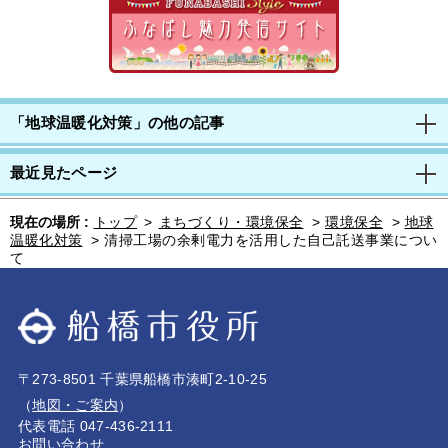
「地球温暖化対策」の他の記事
最近見たページ
現在の場所 :
トップ
>
まちづくり・環境保全
>
環境保全
>
地球
温暖化対策
>
清掃工場の余剰電力を活用した自己託送事業につい
て
〒273-8501 千葉県船橋市湊町2-10-25
（
地図・ご案内
）
代表電話 047-436-2111
お問い合わせ